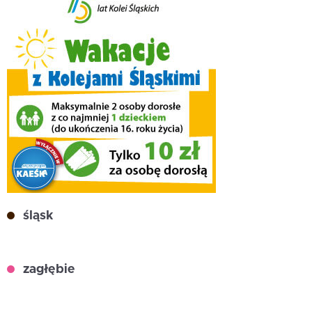
śląsk
zagłębie