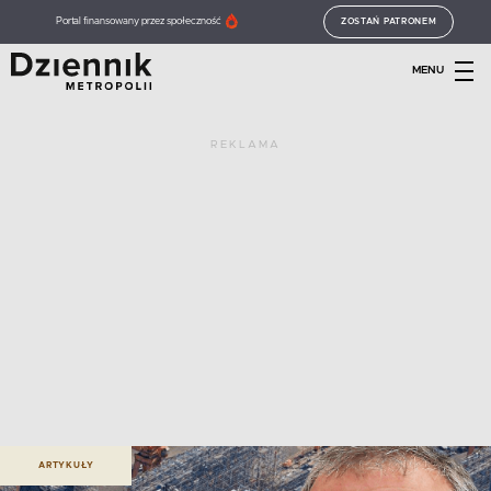
Portal finansowany przez społeczność
ZOSTAŃ PATRONEM
MENU
REKLAMA
ARTYKUŁY