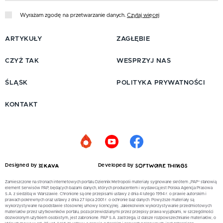
Wyrażam zgodę na przetwarzanie danych.
Czytaj więcej
ARTYKUŁY
ZAGŁĘBIE
CZYŻ TAK
WESPRZYJ NAS
ŚLĄSK
POLITYKA PRYWATNOŚCI
KONTAKT
Designed by
Developed by
Zamieszczone na stronach internetowych portalu Dziennik Metropolii materiały sygnowane skrótem „PAP” stanowią
element Serwisów PAP, będących bazami danych, których producentem i wydawcą jest Polska Agencja Prasowa
S.A. z siedzibą w Warszawie. Chronione są one przepisami ustawy z dnia 4 lutego 1994 r. o prawie autorskim i
prawach pokrewnych oraz ustawy z dnia 27 lipca 2001 r. o ochronie baz danych. Powyższe materiały są
wykorzystywane na podstawie stosownej umowy licencyjnej. Jakiekolwiek wykorzystywanie przedmiotowych
materiałów przez użytkowników portalu, poza przewidzianymi przez przepisy prawa wyjątkami, w szczególności
dozwolonym użytkiem osobistym, jest zabronione. PAP S.A. zastrzega, iż dalsze rozpowszechnianie materiałów, o