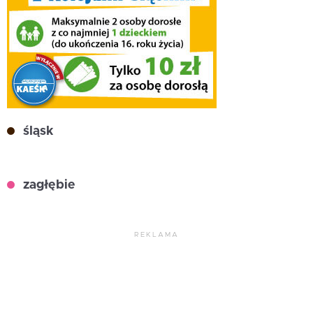
śląsk
zagłębie
REKLAMA