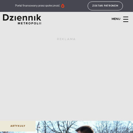
Portal finansowany przez społeczność
ZOSTAŃ PATRONEM
MENU
REKLAMA
ARTYKUŁY