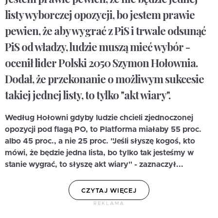
listy wyborczej opozycji, bo jestem prawie
pewien, że aby wygrać z PiS i trwale odsunąć
PiS od władzy, ludzie muszą mieć wybór -
ocenił lider Polski 2050 Szymon Hołownia.
Dodał, że przekonanie o możliwym sukcesie
takiej jednej listy, to tylko "akt wiary".
Według Hołowni gdyby ludzie chcieli zjednoczonej
opozycji pod flagą PO, to Platforma miałaby 55 proc.
albo 45 proc., a nie 25 proc. "Jeśli słyszę kogoś, kto
mówi, że będzie jedna lista, bo tylko tak jesteśmy w
stanie wygrać, to słyszę akt wiary" - zaznaczył...
CZYTAJ WIĘCEJ
REKLAMA