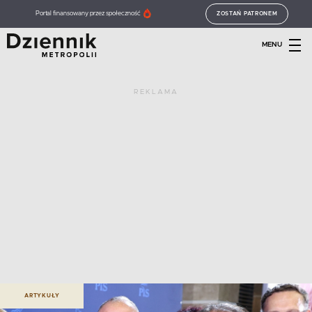
Portal finansowany przez społeczność
ZOSTAŃ PATRONEM
MENU
REKLAMA
ARTYKUŁY