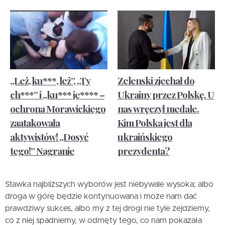
„Leż, ku***, leż”, „Ty
Zelenski zjechał do
ch***” i „ku*** je**** –
Ukrainy przez Polskę. U
ochrona Morawickiego
nas wręczył medale.
zaatakowała
Kim Polska jest dla
aktywistów! „Dosyć
ukraińskiego
tego!” Nagranie
prezydenta?
Stawka najbliższych wyborów jest niebywale wysoka; albo
droga w górę będzie kontynuowana i może nam dać
prawdziwy sukces, albo my z tej drogi nie tyle zejdziemy,
co z niej spadniemy, w odmęty tego, co nam pokazała