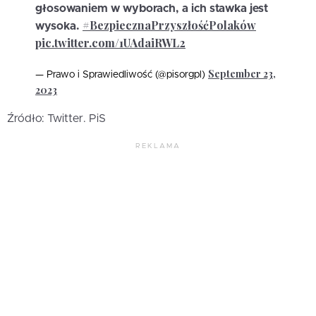
głosowaniem w wyborach, a ich stawka jest
#BezpiecznaPrzyszłośćPolaków
wysoka.
pic.twitter.com/1UAdaiRWL2
September 23,
— Prawo i Sprawiedliwość (@pisorgpl)
2023
Źródło: Twitter. PiS
REKLAMA