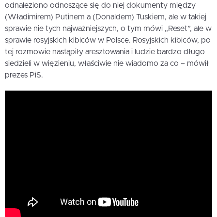
odnaleziono odnoszące się do niej dokumenty między
(Władimirem) Putinem a (Donaldem) Tuskiem, ale w takiej
sprawie nie tych najważniejszych, o tym mówi „Reset”, ale w
sprawie rosyjskich kibiców w Polsce. Rosyjskich kibiców, po
tej rozmowie nastąpiły aresztowania i ludzie bardzo długo
siedzieli w więzieniu, właściwie nie wiadomo za co – mówił
prezes PiS.