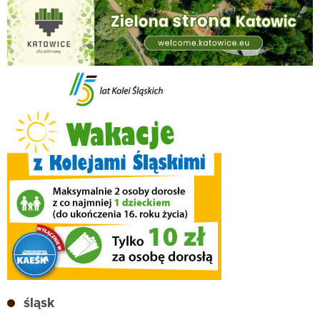
śląsk