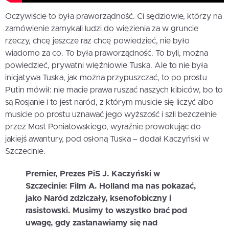
Oczywiście to była praworządność. Ci sędziowie, którzy na
zamówienie zamykali ludzi do więzienia za w gruncie
rzeczy, chcę jeszcze raz chcę powiedzieć, nie było
wiadomo za co. To była praworządność. To byli, można
powiedzieć, prywatni więźniowie Tuska. Ale to nie była
inicjatywa Tuska, jak można przypuszczać, to po prostu
Putin mówił: nie macie prawa ruszać naszych kibiców, bo to
są Rosjanie i to jest naród, z którym musicie się liczyć albo
musicie po prostu uznawać jego wyższość i szli bezczelnie
przez Most Poniatowskiego, wyraźnie prowokując do
jakiejś awantury, pod osłoną Tuska – dodał Kaczyński w
Szczecinie.
Premier, Prezes PiS J. Kaczyński w
Szczecinie: Film A. Holland ma nas pokazać,
jako Naród zdziczały, ksenofobiczny i
rasistowski. Musimy to wszystko brać pod
uwagę, gdy zastanawiamy się nad