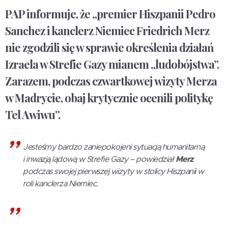
PAP informuje, że „premier Hiszpanii Pedro
Sanchez i kanclerz Niemiec Friedrich Merz
nie zgodzili się w sprawie określenia działań
Izraela w Strefie Gazy mianem „ludobójstwa”.
Zarazem, podczas czwartkowej wizyty Merza
w Madrycie, obaj krytycznie ocenili politykę
Tel Awiwu”.
Jesteśmy bardzo zaniepokojeni sytuacją humanitarną
i inwazją lądową w Strefie Gazy – powiedział
Merz
podczas swojej pierwszej wizyty w stolicy Hiszpanii w
roli kanclerza Niemiec.