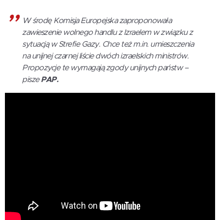
W środę Komisja Europejska zaproponowała
zawieszenie wolnego handlu z Izraelem w związku z
sytuacją w Strefie Gazy. Chce też m.in. umieszczenia
na unijnej czarnej liście dwóch izraelskich ministrów.
Propozycje te wymagają zgody unijnych państw –
pisze
PAP.