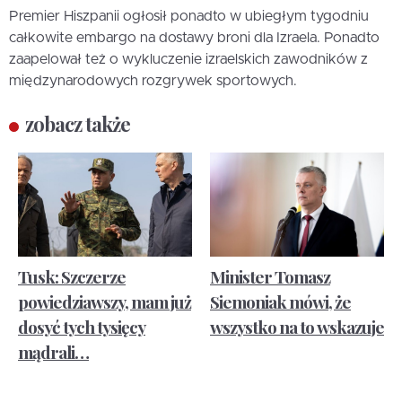
Premier Hiszpanii ogłosił ponadto w ubiegłym tygodniu
całkowite embargo na dostawy broni dla Izraela. Ponadto
zaapelował też o wykluczenie izraelskich zawodników z
międzynarodowych rozgrywek sportowych.
zobacz także
Tusk: Szczerze
Minister Tomasz
powiedziawszy, mam już
Siemoniak mówi, że
dosyć tych tysięcy
wszystko na to wskazuje
mądrali…