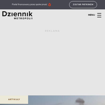
Portal finansowany przez społeczność
ZOSTAŃ PATRONEM
MENU
REKLAMA
ARTYKUŁY