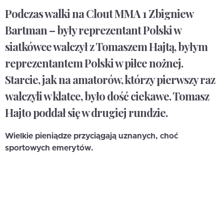
Podczas walki na Clout MMA 1 Zbigniew
Bartman – były reprezentant Polski w
siatkówce walczył z Tomaszem Hajtą, byłym
reprezentantem Polski w piłce nożnej.
Starcie, jak na amatorów, którzy pierwszy raz
walczyli w klatce, było dość ciekawe. Tomasz
Hajto poddał się w drugiej rundzie.
Wielkie pieniądze przyciągają uznanych, choć
sportowych emerytów.