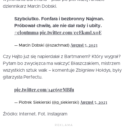
dziennikarz Marcin Dobski.
Szybciutko. Fonfara i bezbronny Najman.
Próbował chwilę, ale nie dał rady i ubity.
#cloutmma
pic.twitter.com/ccEk1mLx0E
August 5, 2023
— Marcin Dobski (@szachmad)
Czy Hajto już się napierdalał z Bartmanem? Który wygrał?
Pytam bo zwycięzca ma walczyć Błaszczakiem, mistrzem
wszystkich sztuk walk – komentuje Zbigniew Hołdys, były
gitarzysta Perfectu.
pic.twitter.com/14c6vrMBfu
August 5, 2023
— Piotrek Siekierski (@p_siekierski)
Źródło: Internet. Fot. Instagram
REKLAMA