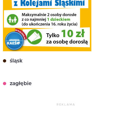
śląsk
zagłębie
REKLAMA