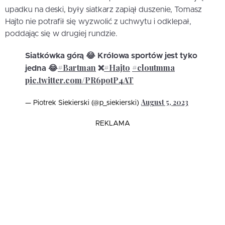
upadku na deski, były siatkarz zapiął duszenie, Tomasz
Hajto nie potrafił się wyzwolić z uchwytu i odklepał,
poddając się w drugiej rundzie.
Siatkówka górą 😂 Królowa sportów jest tyko
#Bartman
#Hajto
#cloutmma
jedna 😂
❌
pic.twitter.com/PR6potP4AT
August 5, 2023
— Piotrek Siekierski (@p_siekierski)
REKLAMA