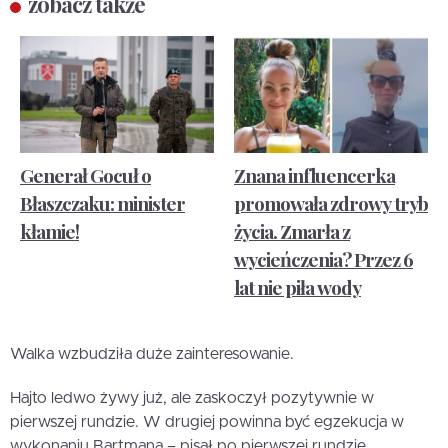
zobacz także
Generał Gocuł o
Znana influencerka
Błaszczaku: minister
promowała zdrowy tryb
kłamie!
życia. Zmarła z
wycieńczenia? Przez 6
lat nie piła wody
Walka wzbudziła duże zainteresowanie.
Hajto ledwo żywy już, ale zaskoczył pozytywnie w
pierwszej rundzie. W drugiej powinna być egzekucja w
wykonaniu Bartmana – pisał po pierwszej rundzie