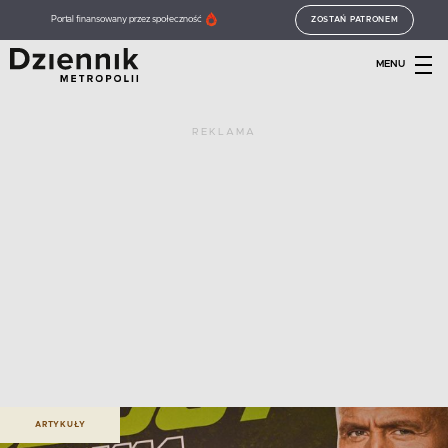
Portal finansowany przez społeczność
ZOSTAŃ PATRONEM
MENU
REKLAMA
ARTYKUŁY