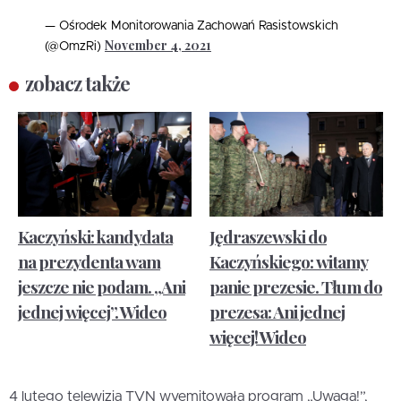
— Ośrodek Monitorowania Zachowań Rasistowskich
November 4, 2021
(@OmzRi)
zobacz także
Kaczyński: kandydata
Jędraszewski do
na prezydenta wam
Kaczyńskiego: witamy
jeszcze nie podam. „Ani
panie prezesie. Tłum do
jednej więcej”. Wideo
prezesa: Ani jednej
więcej! Wideo
4 lutego telewizja TVN wyemitowała program „Uwaga!”,