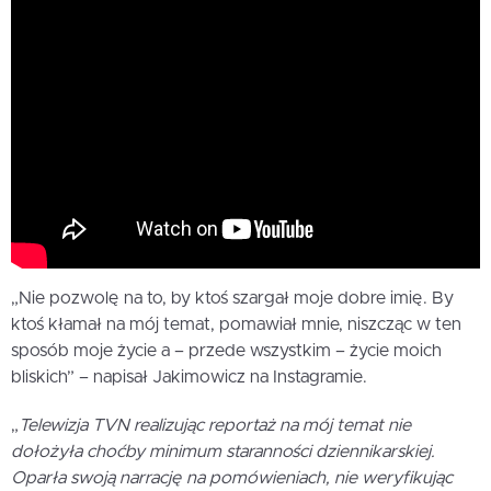
„Nie pozwolę na to, by ktoś szargał moje dobre imię. By
ktoś kłamał na mój temat, pomawiał mnie, niszcząc w ten
sposób moje życie a – przede wszystkim – życie moich
bliskich” – napisał Jakimowicz na Instagramie.
„
Telewizja TVN realizując reportaż na mój temat nie
dołożyła choćby minimum staranności dziennikarskiej.
Oparła swoją narrację na pomówieniach, nie weryfikując