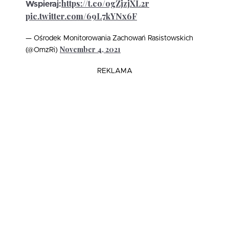
https://t.co/ogZjzjXL2r
Wspieraj:
pic.twitter.com/69L7kYNx6F
— Ośrodek Monitorowania Zachowań Rasistowskich
November 4, 2021
(@OmzRi)
REKLAMA