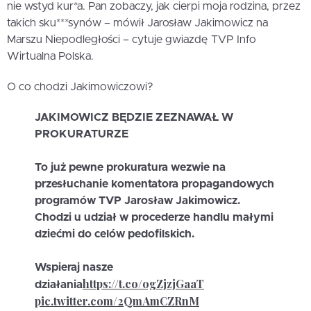
nie wstyd kur*a. Pan zobaczy, jak cierpi moja rodzina, przez
takich sku***synów – mówił Jarosław Jakimowicz na
Marszu Niepodległości – cytuje gwiazdę TVP Info
Wirtualna Polska.
O co chodzi Jakimowiczowi?
JAKIMOWICZ BĘDZIE ZEZNAWAŁ W
PROKURATURZE
To już pewne prokuratura wezwie na
przesłuchanie komentatora propagandowych
programów TVP Jarosław Jakimowicz.
Chodzi u udział w procederze handlu małymi
dziećmi do celów pedofilskich.
Wspieraj nasze
https://t.co/ogZjzjGaaT
działania
pic.twitter.com/2QmAmCZRnM