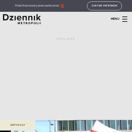
Portal finansowany przez społeczność
ZOSTAŃ PATRONEM
MENU
REKLAMA
ARTYKUŁY