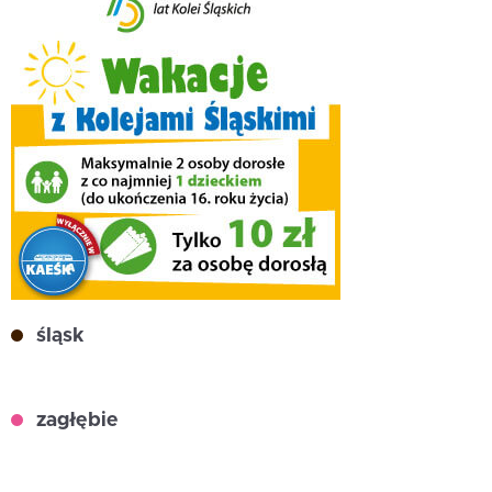
śląsk
zagłębie