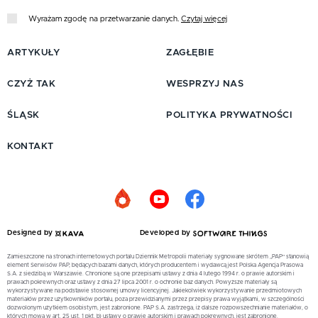
Wyrażam zgodę na przetwarzanie danych.
Czytaj więcej
ARTYKUŁY
ZAGŁĘBIE
CZYŻ TAK
WESPRZYJ NAS
ŚLĄSK
POLITYKA PRYWATNOŚCI
KONTAKT
Designed by
Developed by
Zamieszczone na stronach internetowych portalu Dziennik Metropolii materiały sygnowane skrótem „PAP” stanowią
element Serwisów PAP, będących bazami danych, których producentem i wydawcą jest Polska Agencja Prasowa
S.A. z siedzibą w Warszawie. Chronione są one przepisami ustawy z dnia 4 lutego 1994 r. o prawie autorskim i
prawach pokrewnych oraz ustawy z dnia 27 lipca 2001 r. o ochronie baz danych. Powyższe materiały są
wykorzystywane na podstawie stosownej umowy licencyjnej. Jakiekolwiek wykorzystywanie przedmiotowych
materiałów przez użytkowników portalu, poza przewidzianymi przez przepisy prawa wyjątkami, w szczególności
dozwolonym użytkiem osobistym, jest zabronione. PAP S.A. zastrzega, iż dalsze rozpowszechnianie materiałów, o
których mowa w art. 25 ust. 1 pkt. b) ustawy o prawie autorskim i prawach pokrewnych, jest zabronione.