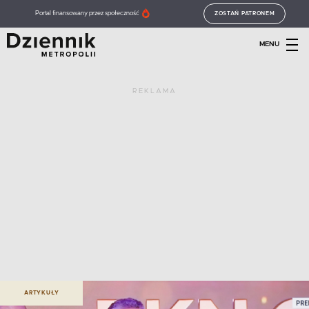
Portal finansowany przez społeczność
ZOSTAŃ PATRONEM
MENU
REKLAMA
ARTYKUŁY