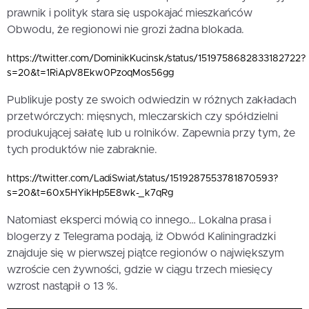
prawnik i polityk stara się uspokajać mieszkańców
Obwodu, że regionowi nie grozi żadna blokada.
https://twitter.com/DominikKucinsk/status/1519758682833182722?
s=20&t=1RiApV8Ekw0PzoqMos56gg
Publikuje posty ze swoich odwiedzin w różnych zakładach
przetwórczych: mięsnych, mleczarskich czy spółdzielni
produkującej sałatę lub u rolników. Zapewnia przy tym, że
tych produktów nie zabraknie.
https://twitter.com/LadiSwiat/status/1519287553781870593?
s=20&t=60x5HYikHp5E8wk-_k7qRg
Natomiast eksperci mówią co innego… Lokalna prasa i
blogerzy z Telegrama podają, iż Obwód Kaliningradzki
znajduje się w pierwszej piątce regionów o największym
wzroście cen żywności, gdzie w ciągu trzech miesięcy
wzrost nastąpił o 13 %.