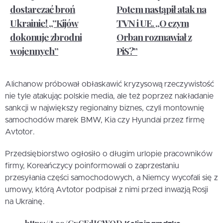
dostarczać broń
Potem nastąpił atak na
Ukrainie! „”Kijów
TVN i UE. „O czym
dokonuje zbrodni
Orban rozmawiał z
wojennych”
PiS?”
Alichanow próbował obłaskawić kryzysową rzeczywistość
nie tyle atakując polskie media, ale też poprzez nakładanie
sankcji w największy regionalny biznes, czyli montownię
samochodów marek BMW, Kia czy Hyundai przez firmę
Avtotor.
Przedsiębiorstwo ogłosiło o długim urlopie pracowników
firmy, Koreańczycy poinformowali o zaprzestaniu
przesyłania części samochodowych, a Niemcy wycofali się z
umowy, którą Avtotor podpisał z nimi przed inwazją Rosji
na Ukrainę.