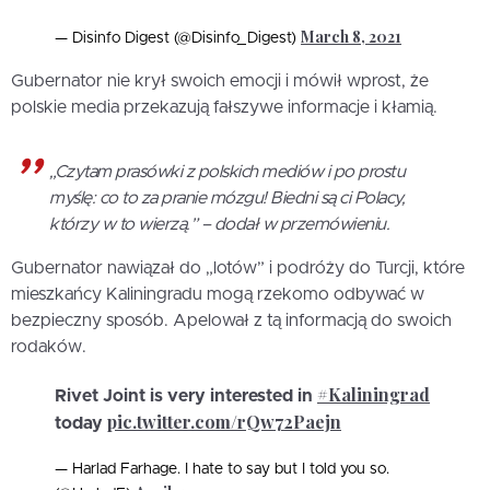
March 8, 2021
— Disinfo Digest (@Disinfo_Digest)
Gubernator nie krył swoich emocji i mówił wprost, że
polskie media przekazują fałszywe informacje i kłamią.
„Czytam prasówki z polskich mediów i po prostu
myślę: co to za pranie mózgu! Biedni są ci Polacy,
którzy w to wierzą.” – dodał w przemówieniu.
Gubernator nawiązał do „lotów” i podróży do Turcji, które
mieszkańcy Kaliningradu mogą rzekomo odbywać w
bezpieczny sposób. Apelował z tą informacją do swoich
rodaków.
#Kaliningrad
Rivet Joint is very interested in
pic.twitter.com/rQw72Paejn
today
— Harlad Farhage. I hate to say but I told you so.