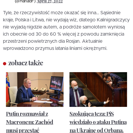
April 27, 2022
(@HarladF)
Tyle, że rzeczywistość może okazać się inna… Sąsiednie
kraje, Polska i Litwa, nie wydają wiz, dlatego Kalinigradczycy
nie wyjadą nigdzie autem, a podróże samolotem wyniosą
ich obecnie od 30 do 60 % więcej z powodu zamknięcia
przestrzeni powietrznych dla Rosjan. Aktualnie
wprowadzono przymus latania liniami okrężnymi.
zobacz także
Putin rozmawiał z
Szokująca teza: PiS
Macronem: Zachód
wiedziało o ataku Putina
musi przestać
na Ukrainę od Orbana.