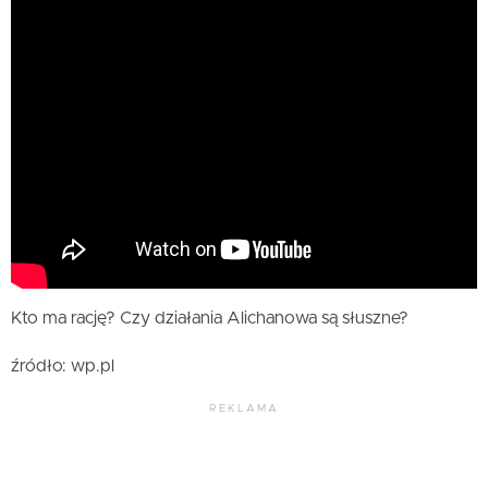
Kto ma rację? Czy działania Alichanowa są słuszne?
źródło: wp.pl
REKLAMA