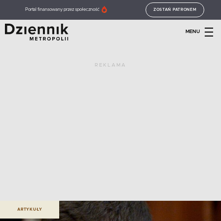
Portal finansowany przez społeczność
ZOSTAŃ PATRONEM
MENU
REKLAMA
ARTYKUŁY