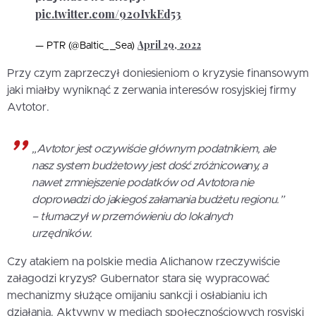
pic.twitter.com/920IvkEd53
April 29, 2022
— PTR (@Baltic__Sea)
Przy czym zaprzeczył doniesieniom o kryzysie finansowym
jaki miałby wyniknąć z zerwania interesów rosyjskiej firmy
Avtotor.
„Avtotor jest oczywiście głównym podatnikiem, ale
nasz system budżetowy jest dość zróżnicowany, a
nawet zmniejszenie podatków od Avtotora nie
doprowadzi do jakiegoś załamania budżetu regionu.”
– tłumaczył w przemówieniu do lokalnych
urzędników.
Czy atakiem na polskie media Alichanow rzeczywiście
załagodzi kryzys? Gubernator stara się wypracować
mechanizmy służące omijaniu sankcji i osłabianiu ich
działania. Aktywny w mediach społecznościowych rosyjski