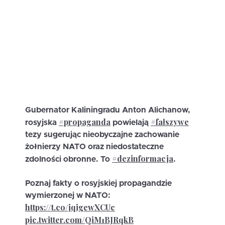
Gubernator Kaliningradu Anton Alichanow,
#propaganda
#fałszywe
rosyjska
powielają
tezy sugerując nieobyczajne zachowanie
żołnierzy NATO oraz niedostateczne
#dezinformacja
zdolności obronne. To
.
Poznaj fakty o rosyjskiej propagandzie
wymierzonej w NATO:
https://t.co/jqigewXCUc
pic.twitter.com/QiM1BJRqkB