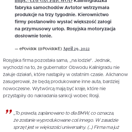
https://t.co/GxCEdICWOD
Kaliningradzka
fabryka samochodów Avtotor wstrzymała
produkcje na trzy tygodnie. Kierownictwo
firmy postanowiło wysłać większość załogi
na przymusowy urlop. Rosyjska motoryzacja
dosłownie tonie.
April 29, 2022
— ePovidok (@PovidokE)
Rosyjska firma pozostała sama, „na lodzie”. Jednak,
wychodzi na to, że gubernator Obwodu Kalinigradu nie
żałuje działań, które nastąpiły w ostatnim czasie. Alichanow
zasugerował, że będą produkowane inne auta, bardziej
nowoczesne. Wytwórcą mają być kraje, które nie
przystąpiły do nakładania sankcji wobec Rosji.
„To prawda, zaplanowano to dla BMW, co oznacza,
że ​​zostanie wyprodukowane coś innego. W zasadzie
sprzęt jest w większości uniwersalny. (…) Firma ma już