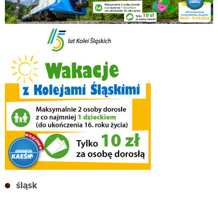
śląsk