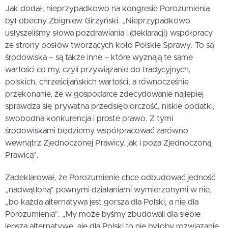
Jak dodał, nieprzypadkowo na kongresie Porozumienia
był obecny Zbigniew Girzyński. „Nieprzypadkowo
usłyszeliśmy słowa pozdrawiania i (deklaracji) współpracy
ze strony posłów tworzących koło Polskie Sprawy. To są
środowiska – są także inne – które wyznają te same
wartości co my, czyli przywiązanie do tradycyjnych,
polskich, chrześcijańskich wartości, a równocześnie
przekonanie, że w gospodarce zdecydowanie najlepiej
sprawdza się prywatna przedsiębiorczość, niskie podatki,
swobodna konkurencja i proste prawo. Z tymi
środowiskami będziemy współpracować zarówno
wewnątrz Zjednoczonej Prawicy, jak i poza Zjednoczoną
Prawicą”.
Zadeklarował, że Porozumienie chce odbudować jedność
„nadwątloną” pewnymi działaniami wymierzonymi w nie,
„bo każda alternatywa jest gorsza dla Polski, a nie dla
Porozumienia”. „My może byśmy zbudowali dla siebie
lepszą alternatywę, ale dla Polski to nie byłoby rozwiązanie