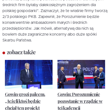
średnich firm byłaby dalekosiężnym zagrożeniem dla
polskiej gospodarki”. Zaznaczył, że te właśnie firmy tworzą
2/3 polskiego PKB. Zapewnił, że Porozumienie będzie
konsekwentnie ambasadorem małych i średnich
przedsiębiorstw. Jak mówił, alternatywą dla nich są
bowiem duże zagraniczne koncerny albo duże spółki
Skarbu Państwa.
zobacz także
Gowin grozi palcem.
Gowin: Porozumienie
„Jeżeli ktoś będzie
pozostanie w rządzie w
chciał ten projekt
tej kadencji