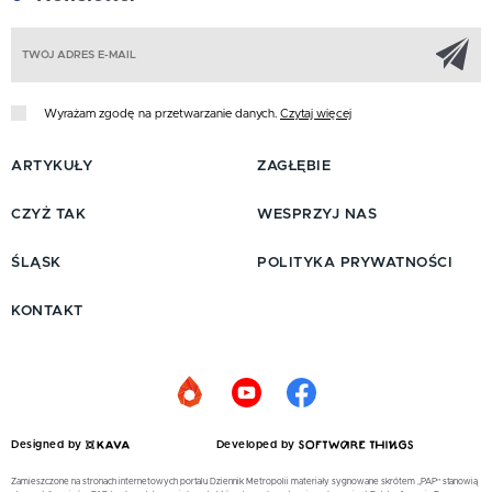
Z
Wyrażam zgodę na przetwarzanie danych.
Czytaj więcej
ARTYKUŁY
ZAGŁĘBIE
CZYŻ TAK
WESPRZYJ NAS
ŚLĄSK
POLITYKA PRYWATNOŚCI
KONTAKT
Designed by
Developed by
Zamieszczone na stronach internetowych portalu Dziennik Metropolii materiały sygnowane skrótem „PAP” stanowią