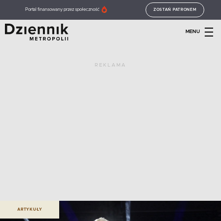
Portal finansowany przez społeczność
ZOSTAŃ PATRONEM
MENU
REKLAMA
ARTYKUŁY