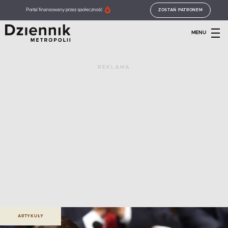
Portal finansowany przez społeczność
ZOSTAŃ PATRONEM
MENU
REKLAMA
ARTYKUŁY