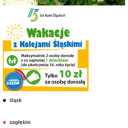
śląsk
zagłębie