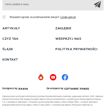
Z
Wyrażam zgodę na przetwarzanie danych.
Czytaj więcej
ARTYKUŁY
ZAGŁĘBIE
CZYŻ TAK
WESPRZYJ NAS
ŚLĄSK
POLITYKA PRYWATNOŚCI
KONTAKT
Designed by
Developed by
Zamieszczone na stronach internetowych portalu Dziennik Metropolii materiały sygnowane skrótem „PAP” stanowią
element Serwisów PAP, będących bazami danych, których producentem i wydawcą jest Polska Agencja Prasowa
S.A. z siedzibą w Warszawie. Chronione są one przepisami ustawy z dnia 4 lutego 1994 r. o prawie autorskim i
prawach pokrewnych oraz ustawy z dnia 27 lipca 2001 r. o ochronie baz danych. Powyższe materiały są