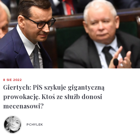
8 SIE 2022
Giertych: PiS szykuje gigantyczną
prowokację. Ktoś ze służb donosi
mecenasowi?
PCHYLEK