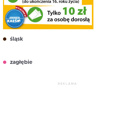
śląsk
zagłębie
REKLAMA