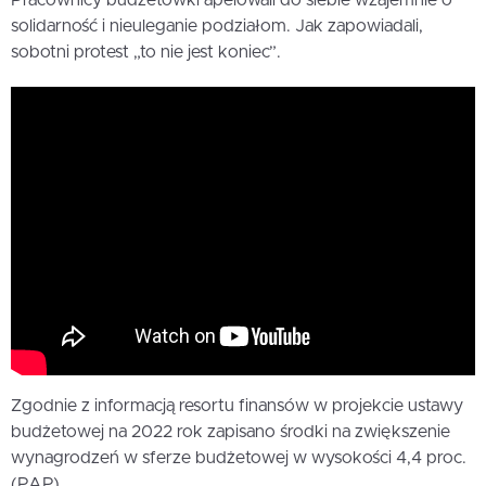
solidarność i nieuleganie podziałom. Jak zapowiadali,
sobotni protest „to nie jest koniec”.
Zgodnie z informacją resortu finansów w projekcie ustawy
budżetowej na 2022 rok zapisano środki na zwiększenie
wynagrodzeń w sferze budżetowej w wysokości 4,4 proc.
(PAP)