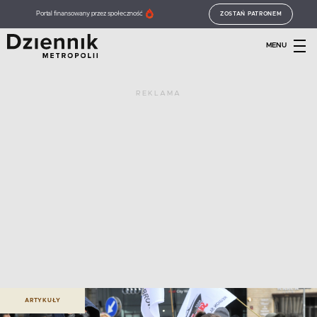
Portal finansowany przez społeczność
ZOSTAŃ PATRONEM
MENU
REKLAMA
ARTYKUŁY