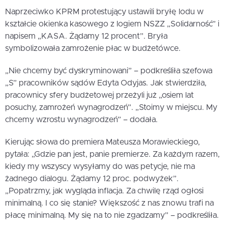
Naprzeciwko KPRM protestujący ustawili bryłę lodu w
kształcie okienka kasowego z logiem NSZZ „Solidarność” i
napisem „KASA. Żądamy 12 procent”. Bryła
symbolizowała zamrożenie płac w budżetówce.
„Nie chcemy być dyskryminowani” – podkreśliła szefowa
„S” pracowników sądów Edyta Odyjas. Jak stwierdziła,
pracownicy sfery budżetowej przeżyli już „osiem lat
posuchy, zamrożeń wynagrodzeń”. „Stoimy w miejscu. My
chcemy wzrostu wynagrodzeń” – dodała.
Kierując słowa do premiera Mateusza Morawieckiego,
pytała: „Gdzie pan jest, panie premierze. Za każdym razem,
kiedy my wszyscy wysyłamy do was petycje, nie ma
żadnego dialogu. Żądamy 12 proc. podwyżek”.
„Popatrzmy, jak wygląda inflacja. Za chwilę rząd ogłosi
minimalną. I co się stanie? Większość z nas znowu trafi na
płacę minimalną. My się na to nie zgadzamy” – podkreśliła.