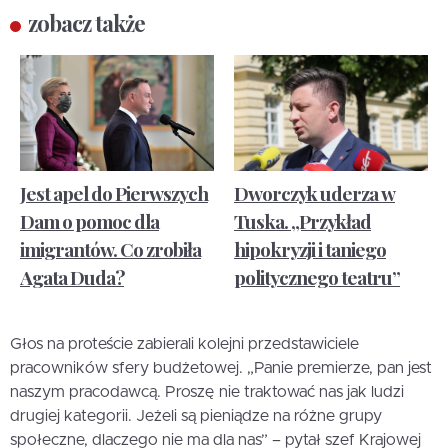
zobacz także
Jest apel do Pierwszych
Dworczyk uderza w
Dam o pomoc dla
Tuska. „Przykład
imigrantów. Co zrobiła
hipokryzji i taniego
Agata Duda?
politycznego teatru”
Głos na proteście zabierali kolejni przedstawiciele
pracowników sfery budżetowej. „Panie premierze, pan jest
naszym pracodawcą. Proszę nie traktować nas jak ludzi
drugiej kategorii. Jeżeli są pieniądze na różne grupy
społeczne, dlaczego nie ma dla nas” – pytał szef Krajowej