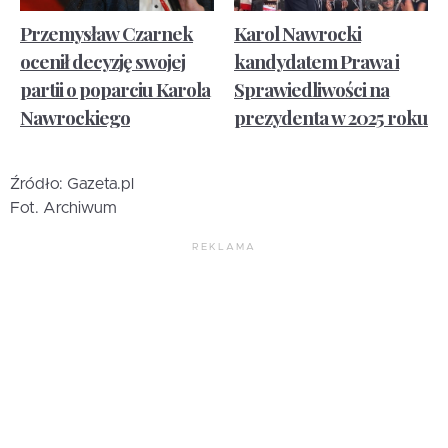
Przemysław Czarnek
Karol Nawrocki
ocenił decyzję swojej
kandydatem Prawa i
partii o poparciu Karola
Sprawiedliwości na
Nawrockiego
prezydenta w 2025 roku
Źródło: Gazeta.pl
Fot. Archiwum
REKLAMA