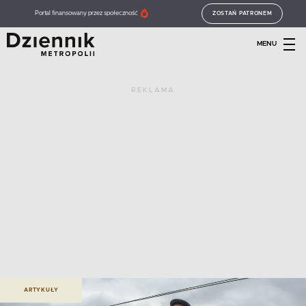
Portal finansowany przez społeczność
ZOSTAŃ PATRONEM
MENU
REKLAMA
ARTYKUŁY