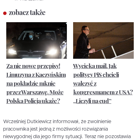
zobacz także
Za nic nowe przepisy!
Wycieka mail. Jak
Limuzyna z Kaczyńskim
politycy PiS chcieli
na pokładzie mknie
walczyć z
przez Warszawę. Może
kongresmanem z USA?
Polska Policja ukaże?
„Liczyli na cud”
Wcześniej Dutkiewicz informował, że zwolnienie
pracownika jest jedną z możliwości rozwiązania
niewygodnej dla jego firmy sytuacji. Teraz nie pozostawia