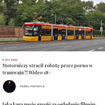
4 STY 2022
Motorniczy stracił robotę przez porno w
tramwaju?! Wideo 18+
PAWEŁ PRZYBYŁA
Jaka kara może grozić za oglądanie filmów