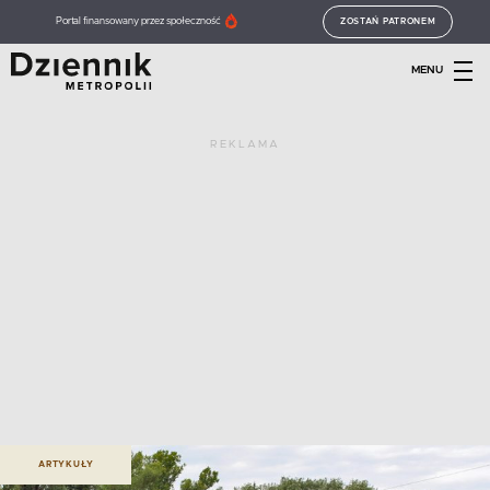
Portal finansowany przez społeczność
ZOSTAŃ PATRONEM
MENU
REKLAMA
ARTYKUŁY