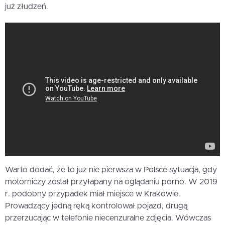
już złudzeń.
Warto dodać, że to już nie pierwsza w Polsce sytuacja, gdy
motorniczy został przyłapany na oglądaniu porno. W 2019
r. podobny przypadek miał miejsce w Krakowie.
Prowadzący jedną ręką kontrolował pojazd, drugą
przerzucając w telefonie niecenzuralne zdjęcia. Wówczas