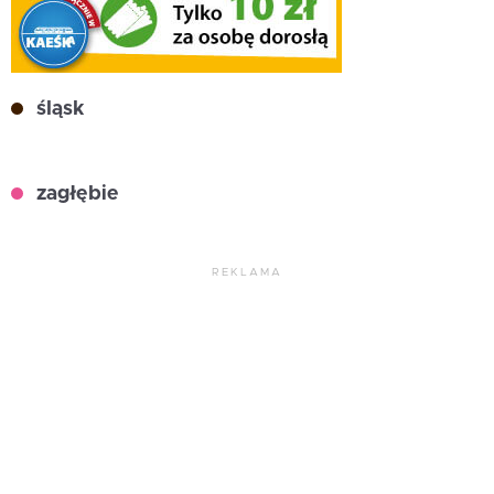
śląsk
zagłębie
REKLAMA