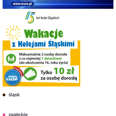
śląsk
zagłębie