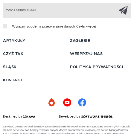
Z
Wyrażam zgodę na przetwarzanie danych.
Czytaj więcej
ARTYKUŁY
ZAGŁĘBIE
CZYŻ TAK
WESPRZYJ NAS
ŚLĄSK
POLITYKA PRYWATNOŚCI
KONTAKT
Designed by
Developed by
Zamieszczone na stronach internetowych portalu Dziennik Metropolii materiały sygnowane skrótem „PAP” stanowią
element Serwisów PAP, będących bazami danych, których producentem i wydawcą jest Polska Agencja Prasowa
S.A. z siedzibą w Warszawie. Chronione są one przepisami ustawy z dnia 4 lutego 1994 r. o prawie autorskim i