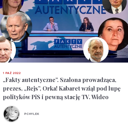
1 PAŹ 2022
„Fakty autentyczne”. Szalona prowadząca,
prezes, „Rejs”, Orka! Kabaret wziął pod lupę
polityków PiS i pewną stację TV. Wideo
PCHYLEK