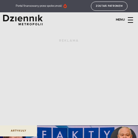
Portal finansowany przez społeczność
ZOSTAŃ PATRONEM
MENU
REKLAMA
ARTYKUŁY