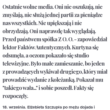
Ostatnie wolne media. Oni nie oszukują, nie
zmyślają, nie służą jednej partii za pieniądze
nas wszystkich. Nie upiększają i nie
obrzydzają. Oni naprawdę tak wyglądają.
Przed państwem spółka Z O. O. - zapowiedział
lektor Faktów Autentycznych. Kurtyna się
odsunęła, a oczom pokazało się studio
telewizyjne. Było małe zamieszanie, bo jeden
z prowadzących wykiwał drugiego, który miał
prowadzić wydanie z koleżanką. Pokazał mu
"takiego wała..." i sobie poszedł. Fakty się
rozpoczęły.
18. września. Elżebieta Szczupła po mężu dojada i