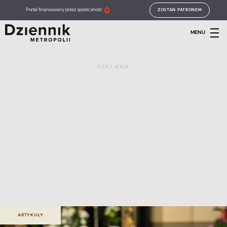
Portal finansowany przez społeczność
ZOSTAŃ PATRONEM
MENU
REKLAMA
ARTYKUŁY