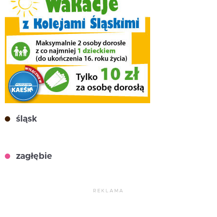
śląsk
zagłębie
REKLAMA