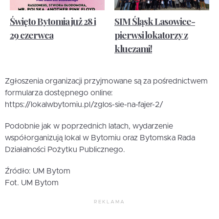
Święto Bytomia już 28 i
SIM Śląsk Lasowice-
29 czerwca
pierwsi lokatorzy z
kluczami!
Zgłoszenia organizacji przyjmowane są za pośrednictwem
formularza dostępnego online:
https://lokalwbytomiu.pl/zglos-sie-na-fajer-2/
Podobnie jak w poprzednich latach, wydarzenie
współorganizują lokal w Bytomiu oraz Bytomska Rada
Działalności Pożytku Publicznego.
Źródło: UM Bytom
Fot. UM Bytom
REKLAMA