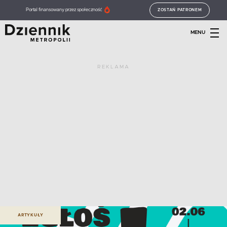
Portal finansowany przez społeczność
ZOSTAŃ PATRONEM
MENU
REKLAMA
ARTYKUŁY