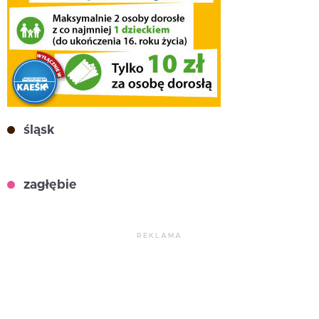
śląsk
zagłębie
REKLAMA