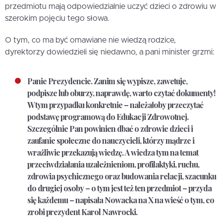
przedmiotu mają odpowiedzialnie uczyć dzieci o zdrowiu w
szerokim pojęciu tego słowa.
O tym, co ma być omawiane nie wiedzą rodzice,
dyrektorzy dowiedzieli się niedawno, a pani minister grzmi:
Panie Prezydencie. Zanim się wypisze, zawetuje,
podpisze lub oburzy, naprawdę, warto czytać dokumenty!
W tym przypadku konkretnie – należałoby przeczytać
podstawę programową do Edukacji Zdrowotnej.
Szczególnie Pan powinien dbać o zdrowie dzieci i
zaufanie społeczne do nauczycieli, którzy mądrze i
wrażliwie przekazują wiedzę. A wiedza tym na temat
przeciwdziałania uzależnieniom, profilaktyki, ruchu,
zdrowia psychicznego oraz budowania relacji, szacunku
do drugiej osoby – o tym jest też ten przedmiot – przyda
się każdemu – napisała Nowacka na X na wieść o tym, co
zrobi prezydent Karol Nawrocki.