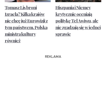
Tomasz Lis broni
Hiszpania i Niemcy
Izraela? Kilka krajów
krytycznie oceniają
nie chcę już Eurowizji z
politykę Tel Awiwu, ale
tym państwem. Polska
nie zgadzają się w jednej
ministra kultury
sprawie
również
REKLAMA