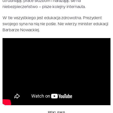
utrudniając prace służbom i narażając sie na
niebezpieczeństwo – pisze kolejny internauta.
W tle wszystkiego jest edukacja zdrowotna. Prezydent
swojego syna na nią nie pośle. Nie wierzy minister edukacji
Barbarze Nowackiej.
REKLAMA