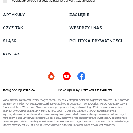
Wyrażam zgodę na przetwarzanie danych.
Czytaj więcej
ARTYKUŁY
ZAGŁĘBIE
CZYŻ TAK
WESPRZYJ NAS
ŚLĄSK
POLITYKA PRYWATNOŚCI
KONTAKT
Designed by
Developed by
Zamieszczone na stronach internetowych portalu Dziennik Metropolii materiały sygnowane skrótem „PAP” stanowią
element Serwisów PAP, będących bazami danych, których producentem i wydawcą jest Polska Agencja Prasowa
S.A. z siedzibą w Warszawie. Chronione są one przepisami ustawy z dnia 4 lutego 1994 r. o prawie autorskim i
prawach pokrewnych oraz ustawy z dnia 27 lipca 2001 r. o ochronie baz danych. Powyższe materiały są
wykorzystywane na podstawie stosownej umowy licencyjnej. Jakiekolwiek wykorzystywanie przedmiotowych
materiałów przez użytkowników portalu, poza przewidzianymi przez przepisy prawa wyjątkami, w szczególności
dozwolonym użytkiem osobistym, jest zabronione. PAP S.A. zastrzega, iż dalsze rozpowszechnianie materiałów, o
których mowa w art. 25 ust. 1 pkt. b) ustawy o prawie autorskim i prawach pokrewnych, jest zabronione.