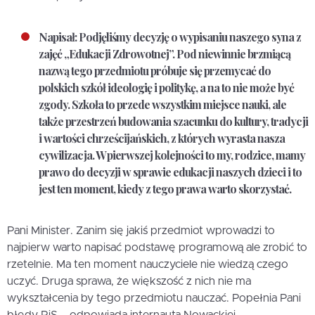
Napisał: Podjęliśmy decyzję o wypisaniu naszego syna z
zajęć „Edukacji Zdrowotnej”. Pod niewinnie brzmiącą
nazwą tego przedmiotu próbuje się przemycać do
polskich szkół ideologię i politykę, a na to nie może być
zgody. Szkoła to przede wszystkim miejsce nauki, ale
także przestrzeń budowania szacunku do kultury, tradycji
i wartości chrześcijańskich, z których wyrasta nasza
cywilizacja. W pierwszej kolejności to my, rodzice, mamy
prawo do decyzji w sprawie edukacji naszych dzieci i to
jest ten moment, kiedy z tego prawa warto skorzystać.
Pani Minister. Zanim się jakiś przedmiot wprowadzi to
najpierw warto napisać podstawę programową ale zrobić to
rzetelnie. Ma ten moment nauczyciele nie wiedzą czego
uczyć. Druga sprawa, że większość z nich nie ma
wykształcenia by tego przedmiotu nauczać. Popełnia Pani
błędy PiS – odpowiada internauta Nowackiej.