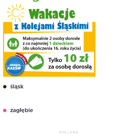
śląsk
zagłębie
REKLAMA