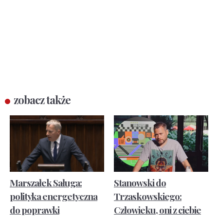
zobacz także
Marszałek Saługa:
Stanowski do
polityka energetyczna
Trzaskowskiego:
do poprawki
Człowieku, oni z ciebie