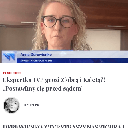
19 SIE 2022
Ekspertka TVP grozi Ziobrą i Kaletą?!
„Postawimy cię przed sądem”
PCHYLEK
DEREWIENKO Z TVP STRASZY NAS ZIOBRĄ I