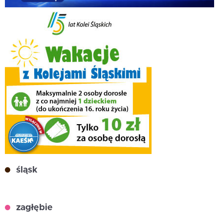
śląsk
zagłębie