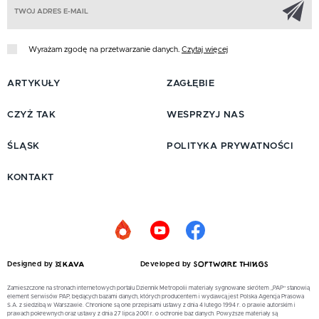
Z
Wyrażam zgodę na przetwarzanie danych.
Czytaj więcej
ARTYKUŁY
ZAGŁĘBIE
CZYŻ TAK
WESPRZYJ NAS
ŚLĄSK
POLITYKA PRYWATNOŚCI
KONTAKT
Designed by
Developed by
Zamieszczone na stronach internetowych portalu Dziennik Metropolii materiały sygnowane skrótem „PAP” stanowią
element Serwisów PAP, będących bazami danych, których producentem i wydawcą jest Polska Agencja Prasowa
S.A. z siedzibą w Warszawie. Chronione są one przepisami ustawy z dnia 4 lutego 1994 r. o prawie autorskim i
prawach pokrewnych oraz ustawy z dnia 27 lipca 2001 r. o ochronie baz danych. Powyższe materiały są