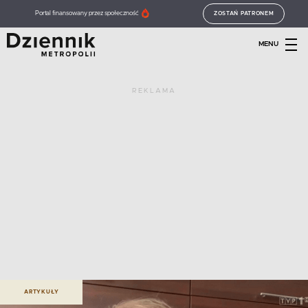
Portal finansowany przez społeczność
ZOSTAŃ PATRONEM
MENU
REKLAMA
ARTYKUŁY