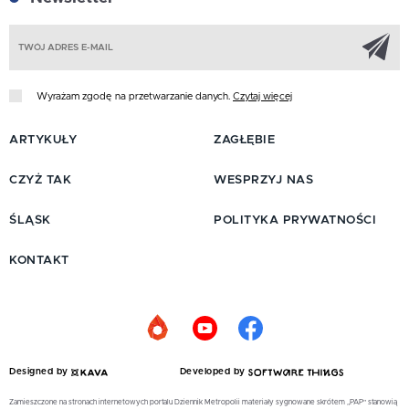
Z
Wyrażam zgodę na przetwarzanie danych.
Czytaj więcej
ARTYKUŁY
ZAGŁĘBIE
CZYŻ TAK
WESPRZYJ NAS
ŚLĄSK
POLITYKA PRYWATNOŚCI
KONTAKT
Designed by
Developed by
Zamieszczone na stronach internetowych portalu Dziennik Metropolii materiały sygnowane skrótem „PAP” stanowią