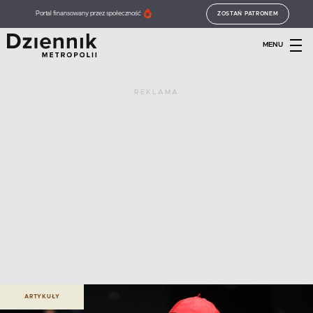
Portal finansowany przez społeczność
ZOSTAŃ PATRONEM
MENU
REKLAMA
ARTYKUŁY