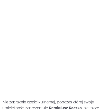
Nie zabraknie części kulinarnej, podczas której swoje
umiejętności zaprezentuje
Remigiusz Rączka
, ale także