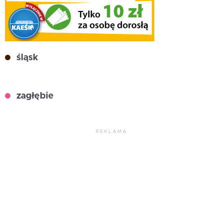
śląsk
zagłębie
REKLAMA