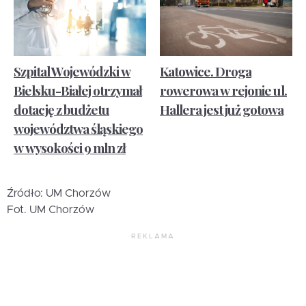
Szpital Wojewódzki w
Katowice. Droga
Bielsku-Białej otrzymał
rowerowa w rejonie ul.
dotację z budżetu
Hallera jest już gotowa
województwa śląskiego
w wysokości 9 mln zł
Źródło: UM Chorzów
Fot. UM Chorzów
REKLAMA