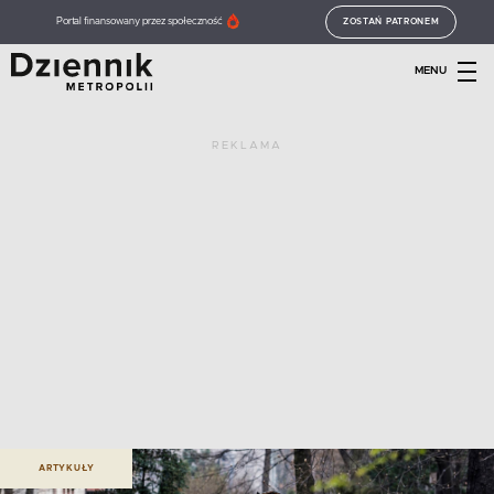
Portal finansowany przez społeczność
ZOSTAŃ PATRONEM
MENU
REKLAMA
ARTYKUŁY