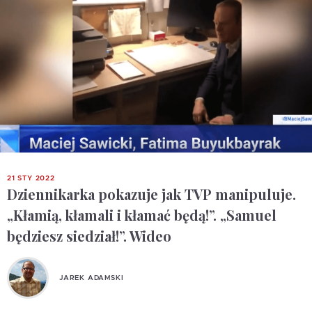
21 STY 2022
Dziennikarka pokazuje jak TVP manipuluje.
„Kłamią, kłamali i kłamać będą!”. „Samuel
będziesz siedział!”. Wideo
JAREK ADAMSKI