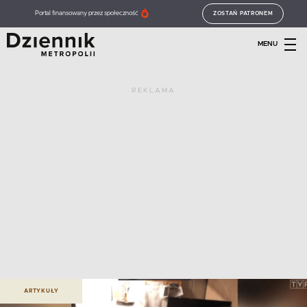
Portal finansowany przez społeczność
ZOSTAŃ PATRONEM
MENU
REKLAMA
ARTYKUŁY