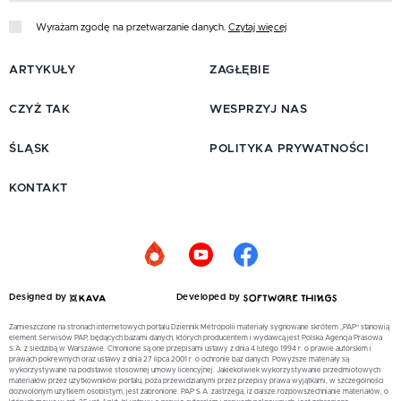
Wyrażam zgodę na przetwarzanie danych.
Czytaj więcej
ARTYKUŁY
ZAGŁĘBIE
CZYŻ TAK
WESPRZYJ NAS
ŚLĄSK
POLITYKA PRYWATNOŚCI
KONTAKT
Designed by
Developed by
Zamieszczone na stronach internetowych portalu Dziennik Metropolii materiały sygnowane skrótem „PAP” stanowią
element Serwisów PAP, będących bazami danych, których producentem i wydawcą jest Polska Agencja Prasowa
S.A. z siedzibą w Warszawie. Chronione są one przepisami ustawy z dnia 4 lutego 1994 r. o prawie autorskim i
prawach pokrewnych oraz ustawy z dnia 27 lipca 2001 r. o ochronie baz danych. Powyższe materiały są
wykorzystywane na podstawie stosownej umowy licencyjnej. Jakiekolwiek wykorzystywanie przedmiotowych
materiałów przez użytkowników portalu, poza przewidzianymi przez przepisy prawa wyjątkami, w szczególności
dozwolonym użytkiem osobistym, jest zabronione. PAP S.A. zastrzega, iż dalsze rozpowszechnianie materiałów, o