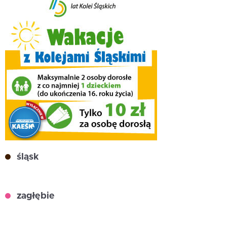
śląsk
zagłębie