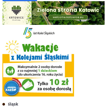
śląsk