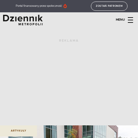
Portal finansowany przez społeczność
ZOSTAŃ PATRONEM
MENU
REKLAMA
ARTYKUŁY