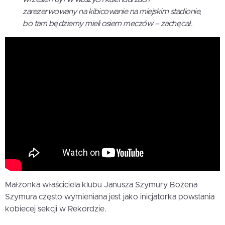
zarezerwowany na kibicowanie na miejskim stadionie,
bo tam będziemy mieli osiem meczów – zachęcał.
Małżonka właściciela klubu Janusza Szymury Bożena
Szymura często wymieniana jest jako inicjatorka powstania
kobiecej sekcji w Rekordzie.