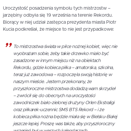
Uroczystość posadzenia symbolu tych mistrzostw –
jarzębiny odbyła się 19 września na terenie Rekordu.
Biorący w niej udział zastępca prezydenta miasta Piotr
Kucia podkreślał, że miejsce to nie jest przypadkowe:
To mistrzostwa świata w piłce nożnej kobiet, więc nie
wyobrażam sobie, żeby takie drzewko miało być
zasadzone w innym miejscu niż na obiektach
Rekordu, gdzie kobieca piłka – amatorska, szkolna,
teraz już zawodowa – rozpoczęła swoją historię w
naszym mieście. Jestem przekonany, że
przyszłoroczne mistrzostwa dodadzą wam skrzydeł
– zwrócił się do obecnych na uroczystości
zawodniczek biało-zielonej drużyny Orlen Ekstraligi
oraz piłkarek-uczennic SMS BTS Rekord – i że
kobieca piłka nożna będzie miała się w Bielsku-Białej
jeszcze lepiej. Proszę was także, aby przyszłoroczny
wrzesień był w waszych kalendarzach