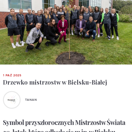
1 PAŹ 2025
Drzewko mistrzostw w Bielsku-Białej
TANAN
Symbol przyszłorocznych Mistrzostw Świata