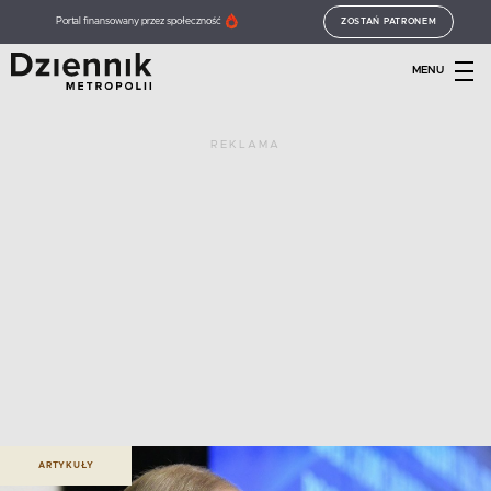
Portal finansowany przez społeczność
ZOSTAŃ PATRONEM
MENU
REKLAMA
ARTYKUŁY