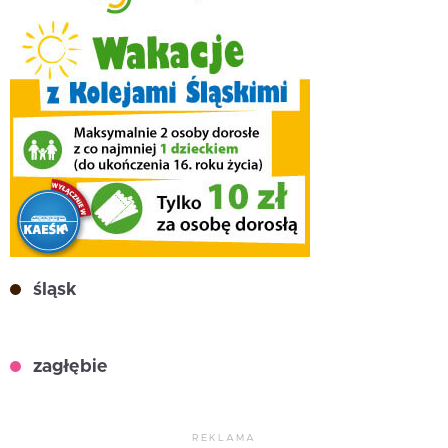
śląsk
zagłębie
REKLAMA