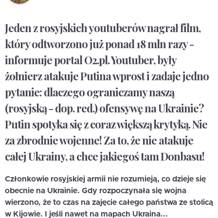
Jeden z rosyjskich youtuberów nagrał film,
który odtworzono już ponad 18 mln razy -
informuje portal O2.pl. Youtuber, były
żołnierz atakuje Putina wprost i zadaje jedno
pytanie: dlaczego ograniczamy naszą
(rosyjską - dop. red.) ofensywę na Ukrainie?
Putin spotyka się z coraz większą krytyką. Nie
za zbrodnie wojenne! Za to, że nie atakuje
całej Ukrainy, a chce jakiegoś tam Donbasu!
Członkowie rosyjskiej armii nie rozumieją, co dzieje się
obecnie na Ukrainie. Gdy rozpoczynała się wojna
wierzono, że to czas na zajęcie całego państwa ze stolicą
w Kijowie. I jeśli nawet na mapach Ukraina...