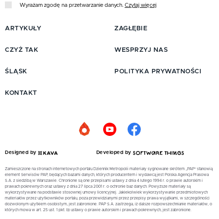
Wyrażam zgodę na przetwarzanie danych.
Czytaj więcej
ARTYKUŁY
ZAGŁĘBIE
CZYŻ TAK
WESPRZYJ NAS
ŚLĄSK
POLITYKA PRYWATNOŚCI
KONTAKT
Designed by
Developed by
Zamieszczone na stronach internetowych portalu Dziennik Metropolii materiały sygnowane skrótem „PAP” stanowią
element Serwisów PAP, będących bazami danych, których producentem i wydawcą jest Polska Agencja Prasowa
S.A. z siedzibą w Warszawie. Chronione są one przepisami ustawy z dnia 4 lutego 1994 r. o prawie autorskim i
prawach pokrewnych oraz ustawy z dnia 27 lipca 2001 r. o ochronie baz danych. Powyższe materiały są
wykorzystywane na podstawie stosownej umowy licencyjnej. Jakiekolwiek wykorzystywanie przedmiotowych
materiałów przez użytkowników portalu, poza przewidzianymi przez przepisy prawa wyjątkami, w szczególności
dozwolonym użytkiem osobistym, jest zabronione. PAP S.A. zastrzega, iż dalsze rozpowszechnianie materiałów, o
których mowa w art. 25 ust. 1 pkt. b) ustawy o prawie autorskim i prawach pokrewnych, jest zabronione.