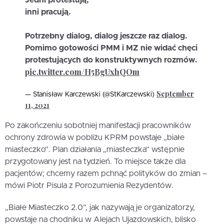
Jedni protestują,
inni pracują.
Potrzebny dialog, dialog jeszcze raz dialog.
Pomimo gotowości PMM i MZ nie widać chęci
protestujących do konstruktywnych rozmów.
pic.twitter.com/H5BgUxhQOm
September
— Stanisław Karczewski (@StKarczewski)
11, 2021
Po zakończeniu sobotniej manifestacji pracowników
ochrony zdrowia w pobliżu KPRM powstaje „białe
miasteczko”. Plan działania „miasteczka” wstępnie
przygotowany jest na tydzień. To miejsce także dla
pacjentów; chcemy razem pchnąć polityków do zmian –
mówi Piotr Pisula z Porozumienia Rezydentów.
„Białe Miasteczko 2.0”, jak nazywają je organizatorzy,
powstaje na chodniku w Alejach Ujazdowskich, blisko