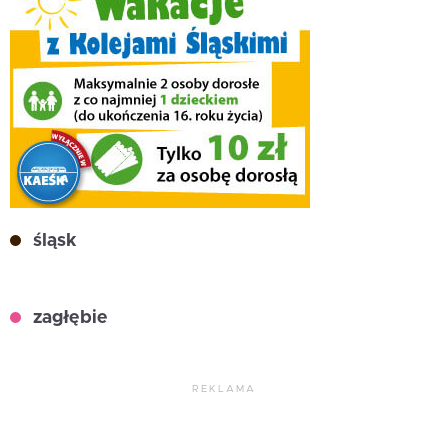
śląsk
zagłębie
REKLAMA