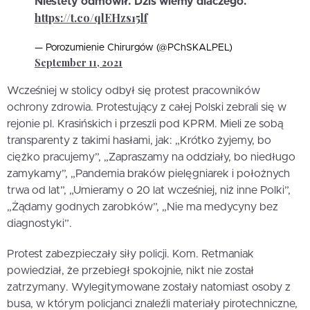
Niestety odmówił. Dziś wiemy dlaczego.
https://t.co/qlEHzs15lf
— Porozumienie Chirurgów (@PChSKALPEL)
September 11, 2021
Wcześniej w stolicy odbył się protest pracowników
ochrony zdrowia. Protestujący z całej Polski zebrali się w
rejonie pl. Krasińskich i przeszli pod KPRM. Mieli ze sobą
transparenty z takimi hasłami, jak: „Krótko żyjemy, bo
ciężko pracujemy”, „Zapraszamy na oddziały, bo niedługo
zamykamy”, „Pandemia braków pielęgniarek i położnych
trwa od lat”, „Umieramy o 20 lat wcześniej, niż inne Polki”,
„Żądamy godnych zarobków”, „Nie ma medycyny bez
diagnostyki”.
Protest zabezpieczały siły policji. Kom. Retmaniak
powiedział, że przebiegł spokojnie, nikt nie został
zatrzymany. Wylegitymowane zostały natomiast osoby z
busa, w którym policjanci znaleźli materiały pirotechniczne,