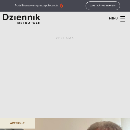
Portal finansowany przez społeczność
ZOSTAŃ PATRONEM
MENU
REKLAMA
ARTYKUŁY