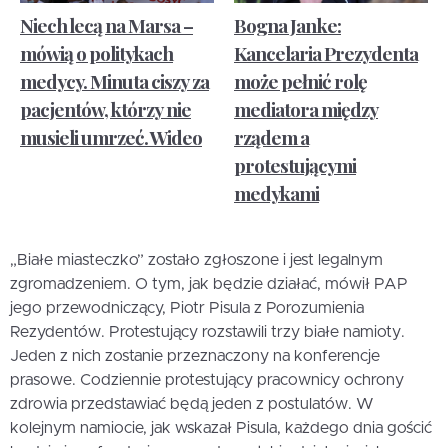
Niech lecą na Marsa –
Bogna Janke:
mówią o politykach
Kancelaria Prezydenta
medycy. Minuta ciszy za
może pełnić rolę
pacjentów, którzy nie
mediatora między
musieli umrzeć. Wideo
rządem a
protestującymi
medykami
„Białe miasteczko” zostało zgłoszone i jest legalnym
zgromadzeniem. O tym, jak będzie działać, mówił PAP
jego przewodniczący, Piotr Pisula z Porozumienia
Rezydentów. Protestujący rozstawili trzy białe namioty.
Jeden z nich zostanie przeznaczony na konferencje
prasowe. Codziennie protestujący pracownicy ochrony
zdrowia przedstawiać będą jeden z postulatów. W
kolejnym namiocie, jak wskazał Pisula, każdego dnia gościć