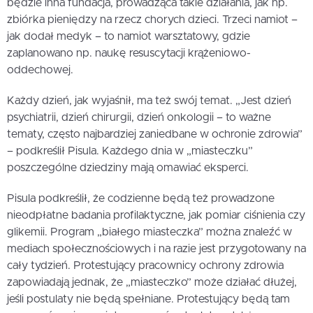
będzie inna fundacja, prowadząca takie działania, jak np.
zbiórka pieniędzy na rzecz chorych dzieci. Trzeci namiot –
jak dodał medyk – to namiot warsztatowy, gdzie
zaplanowano np. naukę resuscytacji krążeniowo-
oddechowej.
Każdy dzień, jak wyjaśnił, ma też swój temat. „Jest dzień
psychiatrii, dzień chirurgii, dzień onkologii – to ważne
tematy, często najbardziej zaniedbane w ochronie zdrowia”
– podkreślił Pisula. Każdego dnia w „miasteczku”
poszczególne dziedziny mają omawiać eksperci.
Pisula podkreślił, że codzienne będą też prowadzone
nieodpłatne badania profilaktyczne, jak pomiar ciśnienia czy
glikemii. Program „białego miasteczka” można znaleźć w
mediach społecznościowych i na razie jest przygotowany na
cały tydzień. Protestujący pracownicy ochrony zdrowia
zapowiadają jednak, że „miasteczko” może działać dłużej,
jeśli postulaty nie będą spełniane. Protestujący będą tam