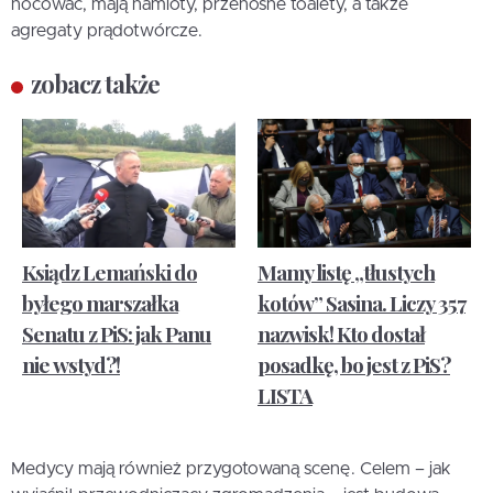
nocować, mają namioty, przenośne toalety, a także
agregaty prądotwórcze.
zobacz także
Ksiądz Lemański do
Mamy listę „tłustych
byłego marszałka
kotów” Sasina. Liczy 357
Senatu z PiS: jak Panu
nazwisk! Kto dostał
nie wstyd?!
posadkę, bo jest z PiS?
LISTA
Medycy mają również przygotowaną scenę. Celem – jak