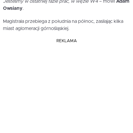
Jesteśmy w ostatniej fazie prac, w węźle W4
– mówi
Adam
Owsiany
.
Magistrala przebiega z południa na północ, zasilając kilka
miast aglomeracji górnośląskiej.
REKLAMA