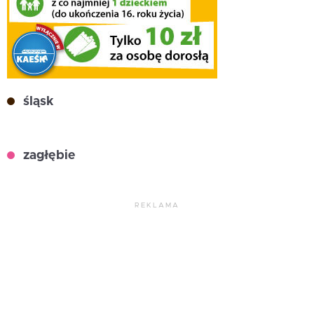
śląsk
zagłębie
REKLAMA