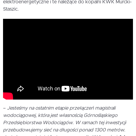
elektroenergetyczne i te należące do kopalni KWK Murcki-
Staszic.
–
Jesteśmy na ostatnim etapie przełączeń magistrali
wodociągowej, która jest własnością Górnośląskiego
Przedsiębiorstwa Wodociągów. W ramach tej inwestycji
przebudowujemy sieć na długości ponad 1300 metrów.