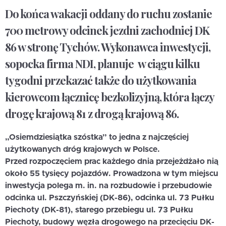
Do końca wakacji oddany do ruchu zostanie
700 metrowy odcinek jezdni zachodniej DK
86 w stronę Tychów. Wykonawca inwestycji,
sopocka firma NDI, planuje w ciągu kilku
tygodni przekazać także do użytkowania
kierowcom łącznicę bezkolizyjną, która łączy
drogę krajową 81 z drogą krajową 86.
„Osiemdziesiątka szóstka” to jedna z najczęściej
użytkowanych dróg krajowych w Polsce.
Przed rozpoczęciem prac każdego dnia przejeżdżało nią
około 55 tysięcy pojazdów. Prowadzona w tym miejscu
inwestycja polega m. in. na rozbudowie i przebudowie
odcinka ul. Pszczyńskiej (DK-86), odcinka ul. 73 Pułku
Piechoty (DK-81), starego przebiegu ul. 73 Pułku
Piechoty, budowy węzła drogowego na przecięciu DK-