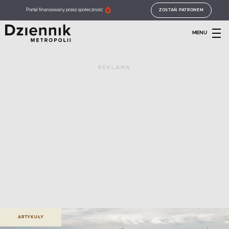
Portal finansowany przez społeczność
ZOSTAŃ PATRONEM
MENU
REKLAMA
ARTYKUŁY