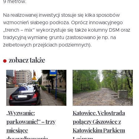
9 metrów.
Na realizowanej inwestycji stosuje się kilka sposobów
wzmocnień słabego podłoża. Oprócz innowacyjnego
„trench – mix” wykorzystuje się także kolumny DSM oraz
tradycyjną wymianę gruntu (zastosowano je np. na
żelbetowych przejściach podziemnych).
zobacz także
„Wyzwanie:
Katowice. Velostrada
parkowanie!” – trzy
połączy Giszowiec z
miesiące
Katowickim Parkiem
dyscyplinowania
Leśnym