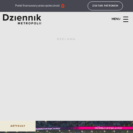
Portal finansowany przez społeczność
ZOSTAŃ PATRONEM
MENU
REKLAMA
ARTYKUŁY