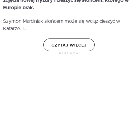
zdjęcia nowej fryzury i cieszyć się słońcem, którego w
Europie brak.
Szymon Marciniak słońcem może się wciąż cieszyć w
Katarze. I...
CZYTAJ WIĘCEJ
REKLAMA