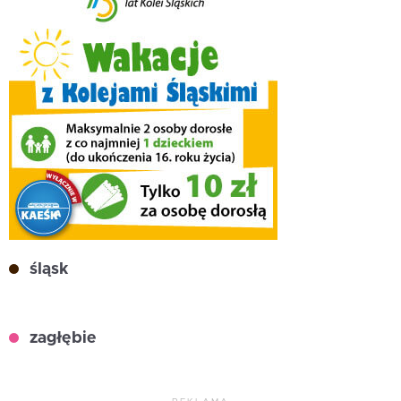
śląsk
zagłębie