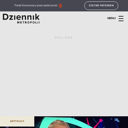
Portal finansowany przez społeczność
ZOSTAŃ PATRONEM
MENU
REKLAMA
ARTYKUŁY