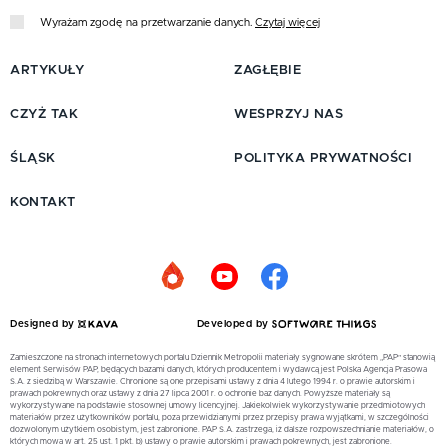
Wyrażam zgodę na przetwarzanie danych.
Czytaj więcej
ARTYKUŁY
ZAGŁĘBIE
CZYŻ TAK
WESPRZYJ NAS
ŚLĄSK
POLITYKA PRYWATNOŚCI
KONTAKT
Designed by
Developed by
Zamieszczone na stronach internetowych portalu Dziennik Metropolii materiały sygnowane skrótem „PAP” stanowią
element Serwisów PAP, będących bazami danych, których producentem i wydawcą jest Polska Agencja Prasowa
S.A. z siedzibą w Warszawie. Chronione są one przepisami ustawy z dnia 4 lutego 1994 r. o prawie autorskim i
prawach pokrewnych oraz ustawy z dnia 27 lipca 2001 r. o ochronie baz danych. Powyższe materiały są
wykorzystywane na podstawie stosownej umowy licencyjnej. Jakiekolwiek wykorzystywanie przedmiotowych
materiałów przez użytkowników portalu, poza przewidzianymi przez przepisy prawa wyjątkami, w szczególności
dozwolonym użytkiem osobistym, jest zabronione. PAP S.A. zastrzega, iż dalsze rozpowszechnianie materiałów, o
których mowa w art. 25 ust. 1 pkt. b) ustawy o prawie autorskim i prawach pokrewnych, jest zabronione.