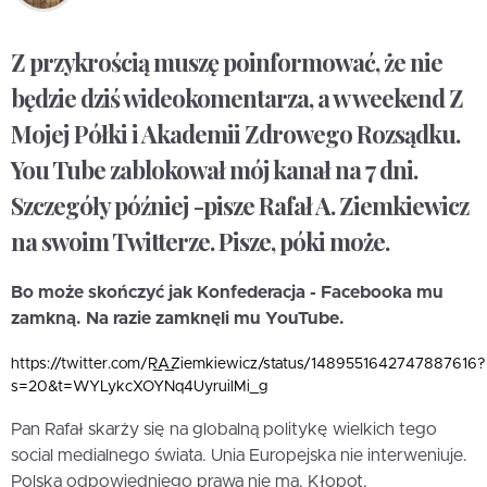
Z przykrością muszę poinformować, że nie
będzie dziś wideokomentarza, a w weekend Z
Mojej Półki i Akademii Zdrowego Rozsądku.
You Tube zablokował mój kanał na 7 dni.
Szczegóły później -pisze Rafał A. Ziemkiewicz
na swoim Twitterze. Pisze, póki może.
Bo może skończyć jak Konfederacja - Facebooka mu
zamkną. Na razie zamknęli mu YouTube.
https://twitter.com/R_A_Ziemkiewicz/status/1489551642747887616?
s=20&t=WYLykcXOYNq4UyruilMi_g
Pan Rafał skarży się na globalną politykę wielkich tego
social medialnego świata. Unia Europejska nie interweniuje.
Polska odpowiedniego prawa nie ma. Kłopot.