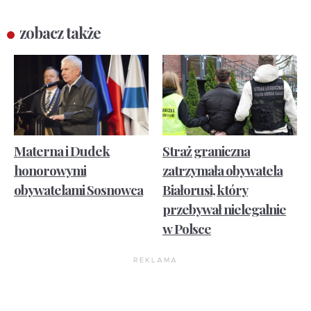
zobacz także
Materna i Dudek
Straż graniczna
honorowymi
zatrzymała obywatela
obywatelami Sosnowca
Białorusi, który
przebywał nielegalnie
w Polsce
REKLAMA