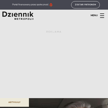
Portal finansowany przez społeczność
ZOSTAŃ PATRONEM
MENU
REKLAMA
ARTYKUŁY