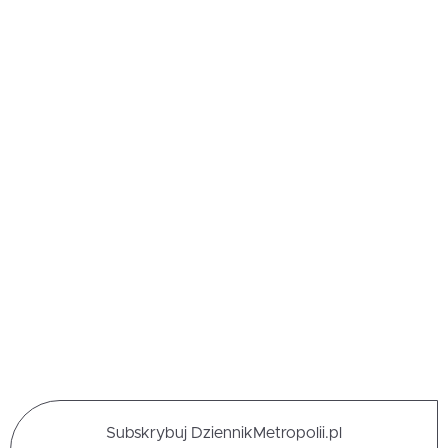
Subskrybuj DziennikMetropolii.pl