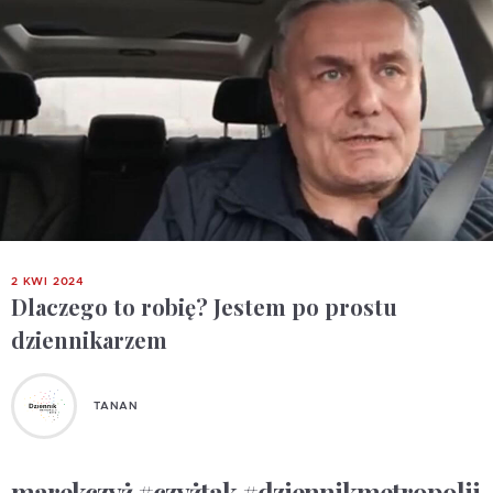
2 KWI 2024
Dlaczego to robię? Jestem po prostu
dziennikarzem
TANAN
marekczyż #czyżtak #dziennikmetropolii