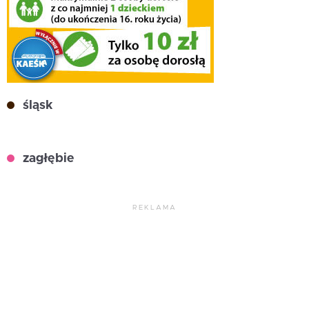
śląsk
zagłębie
REKLAMA