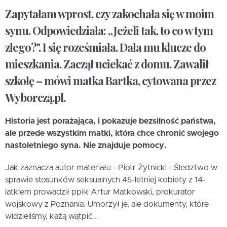
Zapytałam wprost, czy zakochała się w moim
synu. Odpowiedziała: „Jeżeli tak, to co w tym
złego?". I się roześmiała. Dała mu klucze do
mieszkania. Zaczął uciekać z domu. Zawalił
szkołę – mówi matka Bartka, cytowana przez
Wyborczą.pl.
Historia jest porażająca, i pokazuje bezsilność państwa,
ale przede wszystkim matki, która chce chronić swojego
nastoletniego syna. Nie znajduje pomocy.
Jak zaznacza autor materiału - Piotr Żytnicki - Śledztwo w
sprawie stosunków seksualnych 45-letniej kobiety z 14-
latkiem prowadził ppłk Artur Matkowski, prokurator
wojskowy z Poznania. Umorzył je, ale dokumenty, które
widzieliśmy, każą wątpić...