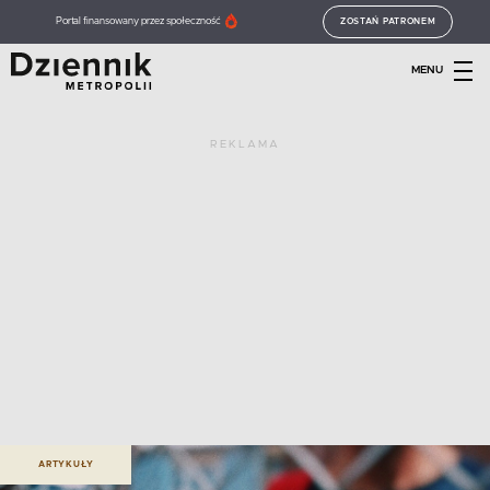
Portal finansowany przez społeczność
ZOSTAŃ PATRONEM
MENU
REKLAMA
ARTYKUŁY