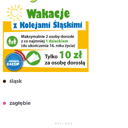
śląsk
zagłębie
REKLAMA