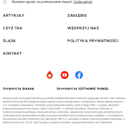
Wyrażam zgodę na przetwarzanie danych.
Czytaj więcej
ARTYKUŁY
ZAGŁĘBIE
CZYŻ TAK
WESPRZYJ NAS
ŚLĄSK
POLITYKA PRYWATNOŚCI
KONTAKT
Designed by
Developed by
Zamieszczone na stronach internetowych portalu Dziennik Metropolii materiały sygnowane skrótem „PAP” stanowią
element Serwisów PAP, będących bazami danych, których producentem i wydawcą jest Polska Agencja Prasowa
S.A. z siedzibą w Warszawie. Chronione są one przepisami ustawy z dnia 4 lutego 1994 r. o prawie autorskim i
prawach pokrewnych oraz ustawy z dnia 27 lipca 2001 r. o ochronie baz danych. Powyższe materiały są
wykorzystywane na podstawie stosownej umowy licencyjnej. Jakiekolwiek wykorzystywanie przedmiotowych
materiałów przez użytkowników portalu, poza przewidzianymi przez przepisy prawa wyjątkami, w szczególności
dozwolonym użytkiem osobistym, jest zabronione. PAP S.A. zastrzega, iż dalsze rozpowszechnianie materiałów, o
których mowa w art. 25 ust. 1 pkt. b) ustawy o prawie autorskim i prawach pokrewnych, jest zabronione.