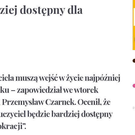
ziej dostępny dla
ela muszą wejść w życie najpóźniej
oku – zapowiedział we wtorek
i Przemysław Czarnek. Ocenił, że
czyciel będzie bardziej dostępny
okracji”.