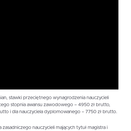
an, stawki przeciętnego wynagrodzenia nauczycieli
jącego stopnia awansu zawodowego – 4950 zł brutto,
tto i dla nauczyciela dyplomowanego – 7750 zł brutto.
 zasadniczego nauczycieli mających tytuł magistra i