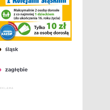
śląsk
zagłębie
REKLAMA