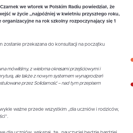
 Czarnek we wtorek w Polskim Radiu powiedział, że
ejść w życie
„najpóźniej w kwietniu przyszłego roku,
organizacyjne na rok szkolny rozpoczynający się 1
n zostanie przekazana do konsultacji na początku
na mówiliśmy, z wieloma okresami przejściowymi i
eryturą, ale także z nowym systemem wynagrodzeń
 postulowane przez Solidarność – nad tym przepisem
iezwykle ważne przede wszystkim „dla uczniów i rodziców,
ści”.
 dla uczniów, wskazał, że „nauczyciel będzie bardziej