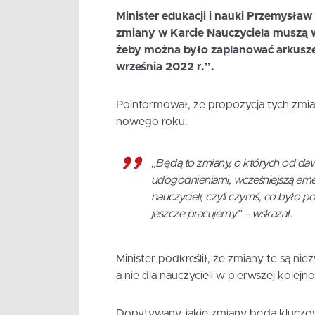
Minister edukacji i nauki Przemysław
zmiany w Karcie Nauczyciela muszą w
żeby można było zaplanować arkusze 
września 2022 r.”.
Poinformował, że propozycja tych zmia
nowego roku.
„Będą to zmiany, o których od daw
udogodnieniami, wcześniejszą em
nauczycieli, czyli czymś, co było
jeszcze pracujemy” – wskazał.
Minister podkreślił, że zmiany te są n
a nie dla nauczycieli w pierwszej kolejno
Dopytywany, jakie zmiany będą kluczowe