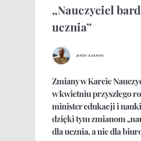
„Nauczyciel bard
ucznia”
JAREK ADAMSKI
Zmiany w Karcie Nauczyci
w kwietniu przyszłego r
minister edukacji i nauk
dzięki tym zmianom „nau
dla ucznia, a nie dla biur