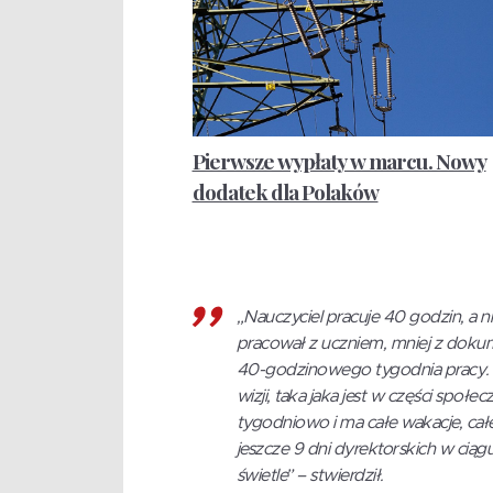
Pierwsze wypłaty w marcu. Nowy
dodatek dla Polaków
„Nauczyciel pracuje 40 godzin, a 
pracował z uczniem, mniej z dokum
40-godzinowego tygodnia pracy. J
wizji, taka jaka jest w części społe
tygodniowo i ma całe wakacje, całe
jeszcze 9 dni dyrektorskich w ciąg
świetle” – stwierdził.