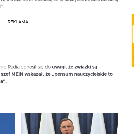
i”.
REKLAMA
go Radia odnosił się do
uwagi, że związki są
szef MEiN wskazał, że „pensum nauczycielskie to
a”.