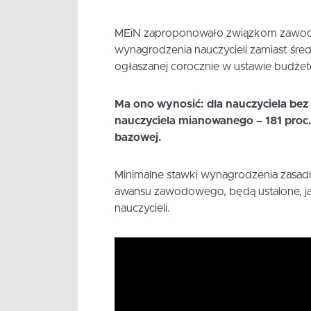
MEiN zaproponowało związkom zawod
wynagrodzenia nauczycieli zamiast śre
ogłaszanej corocznie w ustawie budżet
Ma ono wynosić: dla nauczyciela be
nauczyciela mianowanego – 181 proc
bazowej.
Minimalne stawki wynagrodzenia zasadn
awansu zawodowego, będą ustalone, j
nauczycieli.