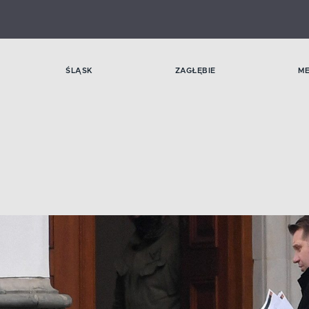
ŚLĄSK
ZAGŁĘBIE
M