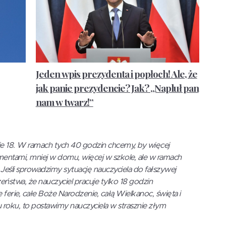
Jeden wpis prezydenta i popłoch! Ale, że
jak panie prezydencie? Jak? „Napluł pan
nam w twarz!”
nie 18. W ramach tych 40 godzin chcemy, by więcej
entami, mniej w domu, więcej w szkole, ale w ramach
eśli sprowadzimy sytuację nauczyciela do fałszywej
czeństwa, że nauczyciel pracuje tylko 18 godzin
 ferie, całe Boże Narodzenie, całą Wielkanoc, święta i
u roku, to postawimy nauczyciela w strasznie złym