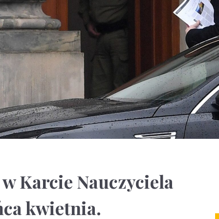
 w Karcie Nauczyciela
ńca kwietnia.