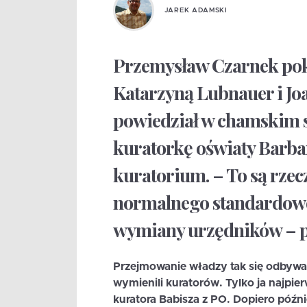
JAREK ADAMSKI
Przemysław Czarnek pokłó
Katarzyną Lubnauer i Joa
powiedział w chamskim s
kuratorkę oświaty Barb
kuratorium. – To są rzec
normalnego standardowe
wymiany urzędników – p
Przejmowanie władzy tak się odbywa.
wymienili kuratorów. Tylko ja najpi
kuratora Babisza z PO. Dopiero późn