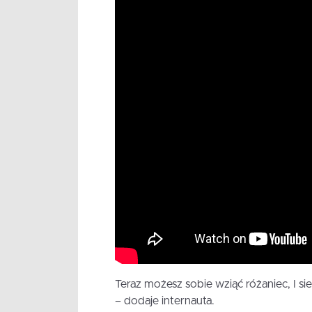
Teraz możesz sobie wziąć różaniec, I si
– dodaje internauta.