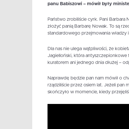
panu Babiszowi – mówił były minister
Państwo zrobiliście cyrk. Pani Barbar
złożyć panią Barbarę Nowak. To są rze
standardowego przejmowania władzy i
Dla nas nie ulega wątpliwości, że kobie
Jagielloński, która antyszczepionkowe 
kuratorem ani jednego dnia dłużej – o
Naprawdę będzie pan nam mówił o ch
rządziliście przez osiem lat. Jeżeli pa
skończyło w momencie, kiedy przejęli