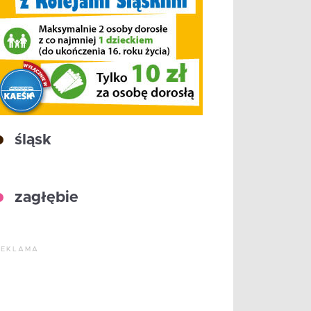
śląsk
zagłębie
REKLAMA