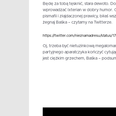
Będę za tobą tęsknić, stara dewoto. Dos
wprowadzać Ixterian w dobry humor. Ob
pismafii i złajdaczonej prawicy, biłaś 
żegnaj Baśka – czytamy na Twitterze.
https://twitter.com/nieznamadresu/statu
Oj, trzeba być nietuzinkową megaloman
partyjnego aparatczyka kończyć cytują
jest ciężkim grzechem, Baśka – podsum