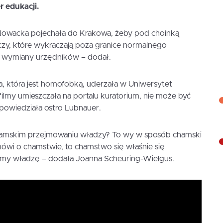
 edukacji.
a Nowacka pojechała do Krakowa, żeby pod choinką
czy, które wykraczają poza granice normalnego
 wymiany urzędników – dodał.
ta, która jest homofobką, uderzała w Uniwersytet
filmy umieszczała na portalu kuratorium, nie może być
dpowiedziała ostro Lubnauer.
amskim przejmowaniu władzy? To wy w sposób chamski
n mówi o chamstwie, to chamstwo się właśnie się
śmy władzę – dodała Joanna Scheuring-Wielgus.