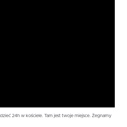
edzieć 24h w kościele. Tam jest twoje miejsce. Żegnamy