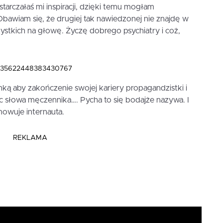
tarczałaś mi inspiracji, dzięki temu mogłam
awiam się, że drugiej tak nawiedzonej nie znajdę w
wszystkich na głowę. Życzę dobrego psychiatry i coż,
s/1735622448383430767
ką aby zakończenie swojej kariery propagandzistki i
c słowa męczennika…. Pycha to się bodajże nazywa. I
owuje internauta.
REKLAMA