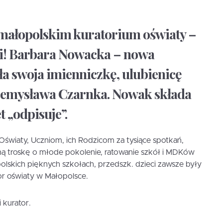
małopolskim kuratorium oświaty –
i! Barbara Nowacka – nowa
ła swoja imienniczkę, ulubienicę
rzemysława Czarnka. Nowak składa
 „odpisuje”.
światy, Uczniom, ich Rodzicom za tysiące spotkań,
ą troskę o młode pokolenie, ratowanie szkół i MDKów
olskich pięknych szkołach, przedszk. dzieci zawsze były
or oświaty w Małopolsce.
 kurator.