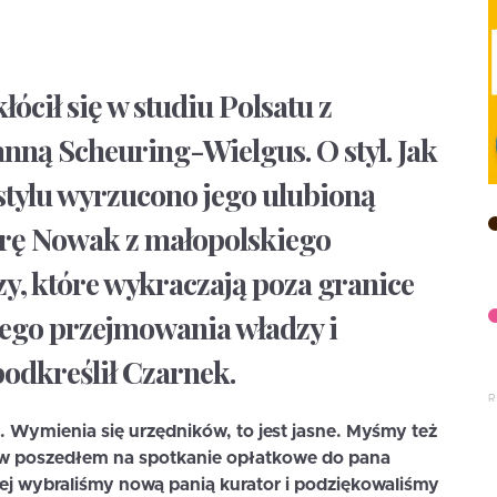
cił się w studiu Polsatu z
nną Scheuring-Wielgus. O styl. Jak
tylu wyrzucono jego ulubioną
arę Nowak z małopolskiego
zy, które wykraczają poza granice
go przejmowania władzy i
odkreślił Czarnek.
 Wymienia się urzędników, to jest jasne. Myśmy też
erw poszedłem na spotkanie opłatkowe do pana
iej wybraliśmy nową panią kurator i podziękowaliśmy