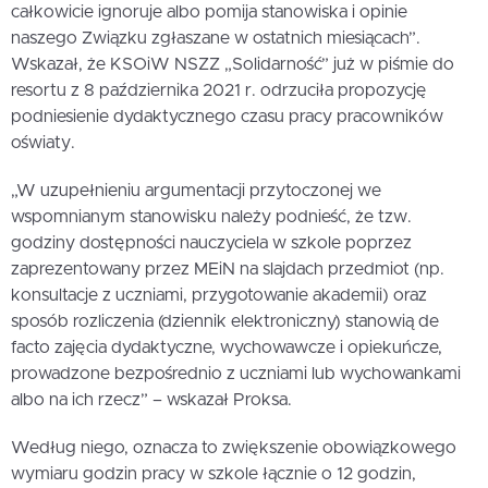
całkowicie ignoruje albo pomija stanowiska i opinie
naszego Związku zgłaszane w ostatnich miesiącach”.
Wskazał, że KSOiW NSZZ „Solidarność” już w piśmie do
resortu z 8 października 2021 r. odrzuciła propozycję
podniesienie dydaktycznego czasu pracy pracowników
oświaty.
„W uzupełnieniu argumentacji przytoczonej we
wspomnianym stanowisku należy podnieść, że tzw.
godziny dostępności nauczyciela w szkole poprzez
zaprezentowany przez MEiN na slajdach przedmiot (np.
konsultacje z uczniami, przygotowanie akademii) oraz
sposób rozliczenia (dziennik elektroniczny) stanowią de
facto zajęcia dydaktyczne, wychowawcze i opiekuńcze,
prowadzone bezpośrednio z uczniami lub wychowankami
albo na ich rzecz” – wskazał Proksa.
Według niego, oznacza to zwiększenie obowiązkowego
wymiaru godzin pracy w szkole łącznie o 12 godzin,