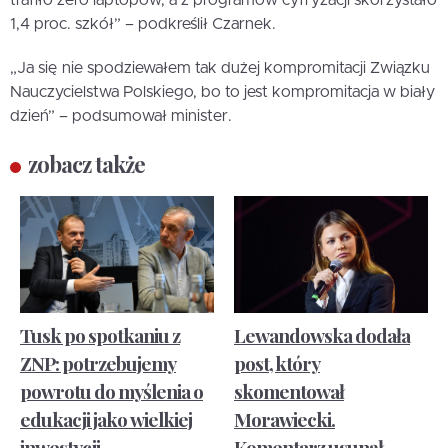
trafiło zero laptopów, a z programów cyfryzacji skorzystało
1,4 proc. szkół” – podkreślił Czarnek.
„Ja się nie spodziewałem tak dużej kompromitacji Związku
Nauczycielstwa Polskiego, bo to jest kompromitacja w biały
dzień” – podsumował minister.
zobacz także
Tusk po spotkaniu z
Lewandowska dodała
ZNP: potrzebujemy
post, który
powrotu do myślenia o
skomentował
edukacji jako wielkiej
Morawiecki.
inwestycji
Komentarz usunął.