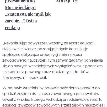
przesłaniem do
ZDRAJCY!!!
Morawieckiego.
„Mateuszu, nie myśl, jak
zarobić…”. Ostra
reakcja
„Rekapitulując powyższe uważamy, że resort edukacji
działa w złej wierze, pozorując jedynie konsultacje
społeczne dotyczące propozycji zmian statusu
zawodowego nauczycieli. Tym samym żądamy odniesienia
się do naszych wcześniejszych wystąpień wraz z podaniem
uzasadnienia prawnego oraz dokładnych skutków
finansowych” – podkreślił.
W połowie września i w połowie października doszło do
spotkań zespołu ds. statusu zawodowego pracowników
oświaty, w skład którego wchodzą przedstawiciele resortu
edukacji, związków zawodowych zrzeszających nauczycieli i