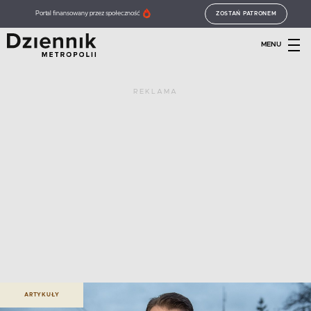
Portal finansowany przez społeczność
ZOSTAŃ PATRONEM
MENU
REKLAMA
ARTYKUŁY