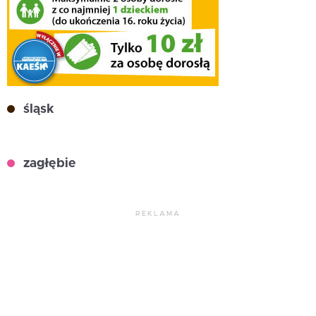
śląsk
zagłębie
REKLAMA