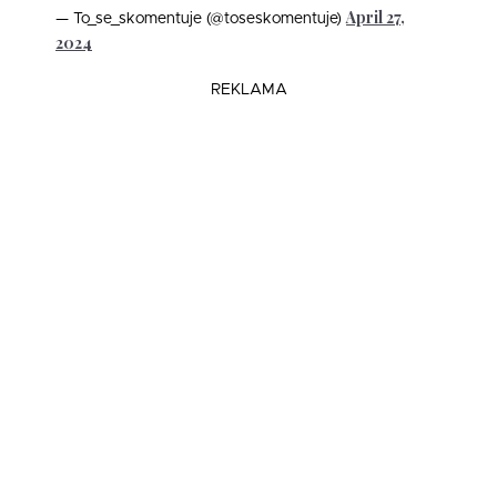
April 27,
— To_se_skomentuje (@toseskomentuje)
2024
REKLAMA