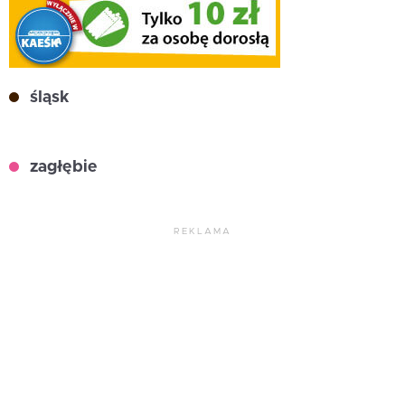
śląsk
zagłębie
REKLAMA