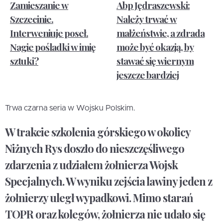
Zamieszanie w
Abp Jędraszewski:
Szczecinie.
Należy trwać w
Interweniuje poseł.
małżeństwie, a zdrada
Nagie pośladki w imię
może być okazją, by
sztuki?
stawać się wiernym
jeszcze bardziej
Trwa czarna seria w Wojsku Polskim.
W trakcie szkolenia górskiego w okolicy
Niżnych Rys doszło do nieszczęśliwego
zdarzenia z udziałem żołnierza Wojsk
Specjalnych. W wyniku zejścia lawiny jeden z
żołnierzy uległ wypadkowi. Mimo starań
TOPR oraz kolegów, żołnierza nie udało się