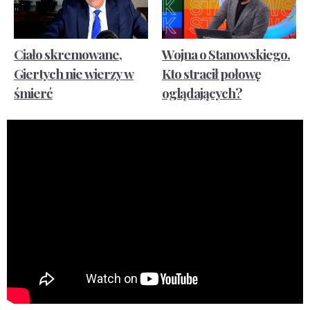
Ciało skremowane,
Wojna o Stanowskiego.
Giertych nie wierzy w
Kto stracił połowę
śmierć
oglądających?