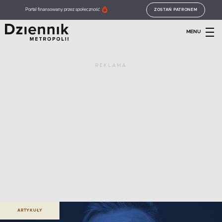
Portal finansowany przez społeczność
ZOSTAŃ PATRONEM
MENU
REKLAMA
ARTYKUŁY