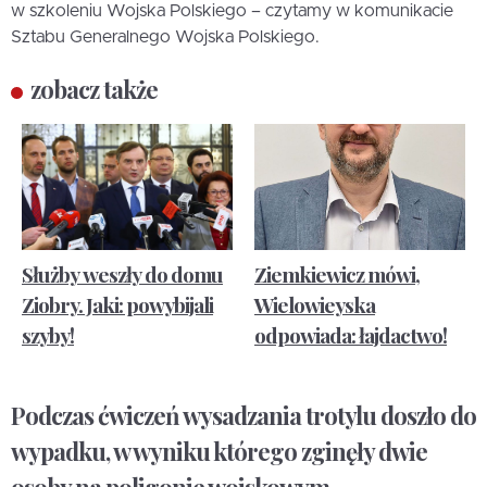
w szkoleniu Wojska Polskiego – czytamy w komunikacie
Sztabu Generalnego Wojska Polskiego.
zobacz także
Służby weszły do domu
Ziemkiewicz mówi,
Ziobry. Jaki: powybijali
Wielowieyska
szyby!
odpowiada: łajdactwo!
Podczas ćwiczeń wysadzania trotylu doszło do
wypadku, w wyniku którego zginęły dwie
osoby na poligonie wojskowym