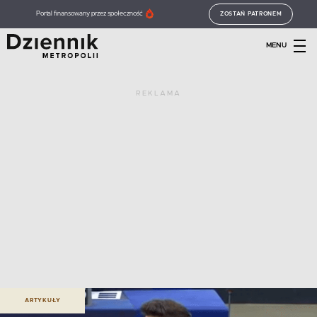
Portal finansowany przez społeczność
ZOSTAŃ PATRONEM
MENU
REKLAMA
ARTYKUŁY