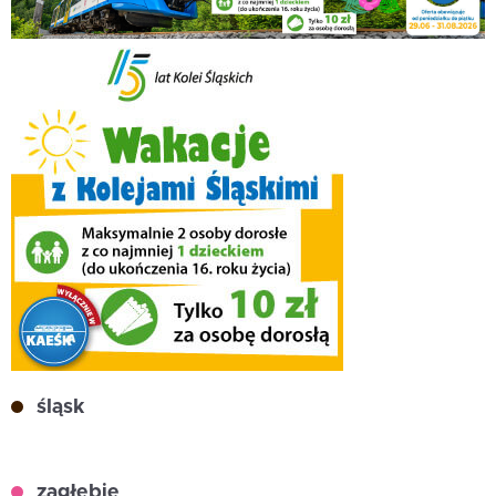
śląsk
zagłębie