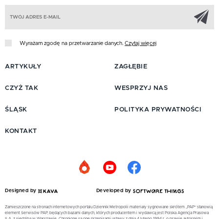
Z
Wyrażam zgodę na przetwarzanie danych.
Czytaj więcej
ARTYKUŁY
ZAGŁĘBIE
CZYŻ TAK
WESPRZYJ NAS
ŚLĄSK
POLITYKA PRYWATNOŚCI
KONTAKT
Designed by
Developed by
Zamieszczone na stronach internetowych portalu Dziennik Metropolii materiały sygnowane skrótem „PAP” stanowią
element Serwisów PAP, będących bazami danych, których producentem i wydawcą jest Polska Agencja Prasowa