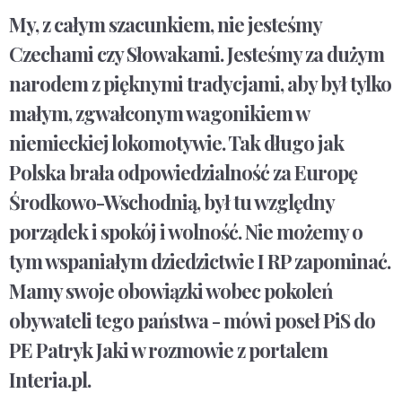
My, z całym szacunkiem, nie jesteśmy
Czechami czy Słowakami. Jesteśmy za dużym
narodem z pięknymi tradycjami, aby był tylko
małym, zgwałconym wagonikiem w
niemieckiej lokomotywie. Tak długo jak
Polska brała odpowiedzialność za Europę
Środkowo-Wschodnią, był tu względny
porządek i spokój i wolność. Nie możemy o
tym wspaniałym dziedzictwie I RP zapominać.
Mamy swoje obowiązki wobec pokoleń
obywateli tego państwa - mówi poseł PiS do
PE Patryk Jaki w rozmowie z portalem
Interia.pl.