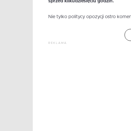
sprzed kilkudziesięciu godzin.
Nie tylko politycy opozycji ostro koment
REKLAMA