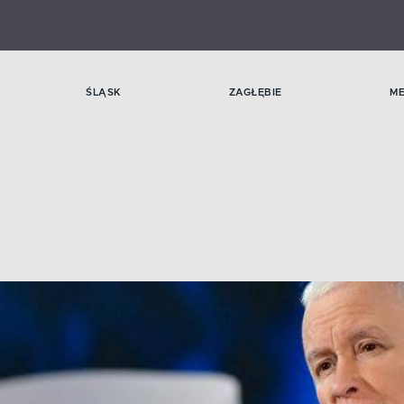
ŚLĄSK
ZAGŁĘBIE
M