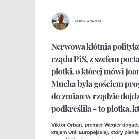
JAREK ADAMSKI
Nerwowa kłótnia polityk
rządu PiS, z szefem port
plotki, o której mówi Jo
Mucha była gościem prog
do zmian w rządzie dojdzi
podkreśliła - to plotka, k
Viktor Orban, premier Węgier dogaduj
krajem Unii Europejskiej, który pie