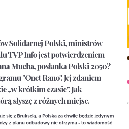
ów Solidarnej Polski, ministrów
alu TVP Info jest potwierdzeniem
anna Mucha, posłanka Polski 2050?
ramu "Onet Rano". Jej zdaniem
e „w krótkim czasie”. Jak
tórą słyszę z różnych miejsc.
e się z Brukselą, a Polska za chwilę będzie jedynym
niędzy z planu odbudowy nie otrzyma - to wiadomość