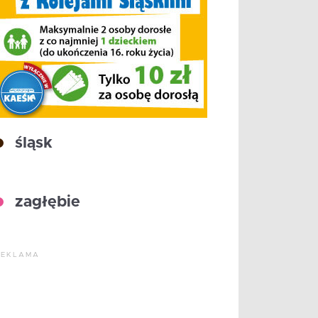
śląsk
zagłębie
REKLAMA