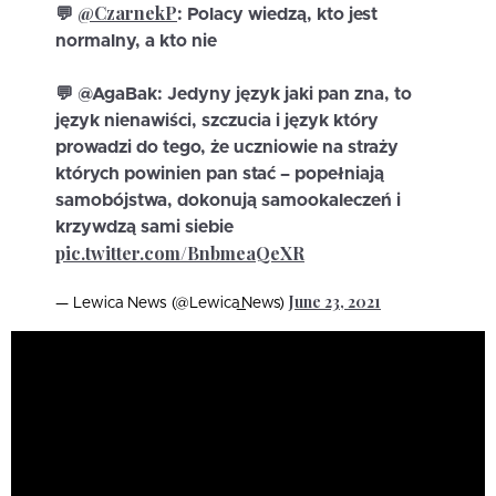
@CzarnekP
💬
: Polacy wiedzą, kto jest
normalny, a kto nie
💬 @AgaBak: Jedyny język jaki pan zna, to
język nienawiści, szczucia i język który
prowadzi do tego, że uczniowie na straży
których powinien pan stać – popełniają
samobójstwa, dokonują samookaleczeń i
krzywdzą sami siebie
pic.twitter.com/BnbmeaQeXR
June 23, 2021
— Lewica News (@Lewica_News)