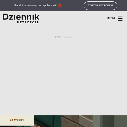
Portal finansowany przez społeczność
ZOSTAŃ PATRONEM
MENU
REKLAMA
ARTYKUŁY