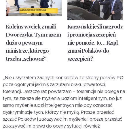
Kolejny wyciek z maili
Kaczyński: jeśli nagrody
Dworczyka. Tym razem
i promocja szczepień
dużo o pewnym
nie pomoże, to… Rząd
ministrze, którego
zmusi Polaków do
trzeba „schować”
szczepień?
„Nie usłyszałem żadnych konkretów ze strony posłów PO
poza ogólnymi jakimiś zarzutami braku otwartości,
tolerancji. Jeszcze raz powtarzam – tolerancja nie polega na
tym, że zakaże się myślenia ludziom inteligentnym, bo już
samo myślenie ludzi inteligentnych miałoby oznaczać
dyskryminację tych, którzy nie myślą. Proszę przestać
szczuć Polaków i zakazywać im myślenia i proszę przestać
zakazywać im prawa do oceny sytuacji również