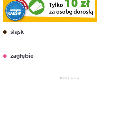
śląsk
zagłębie
REKLAMA