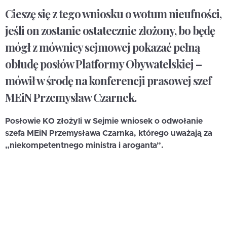
Cieszę się z tego wniosku o wotum nieufności,
jeśli on zostanie ostatecznie złożony, bo będę
mógł z mównicy sejmowej pokazać pełną
obłudę posłów Platformy Obywatelskiej –
mówił w środę na konferencji prasowej szef
MEiN Przemysław Czarnek.
Posłowie KO złożyli w Sejmie wniosek o odwołanie
szefa MEiN Przemysława Czarnka, którego uważają za
„niekompetentnego ministra i aroganta”.