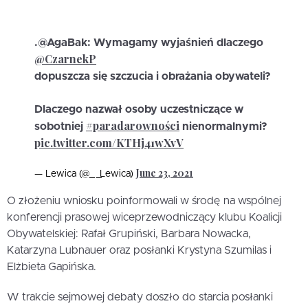
.@AgaBak: Wymagamy wyjaśnień dlaczego
@CzarnekP
dopuszcza się szczucia i obrażania obywateli?
Dlaczego nazwał osoby uczestniczące w
#paradarowności
sobotniej
nienormalnymi?
pic.twitter.com/KTHj41wXvV
June 23, 2021
— Lewica (@__Lewica)
O złożeniu wniosku poinformowali w środę na wspólnej
konferencji prasowej wiceprzewodniczący klubu Koalicji
Obywatelskiej: Rafał Grupiński, Barbara Nowacka,
Katarzyna Lubnauer oraz posłanki Krystyna Szumilas i
Elżbieta Gapińska.
W trakcie sejmowej debaty doszło do starcia posłanki