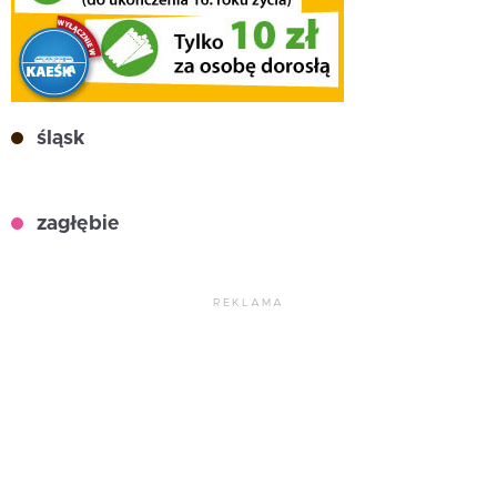
śląsk
zagłębie
REKLAMA