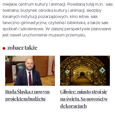
miejskie centrum kultury i animacji. Powstaną tutaj m.in.: sala
teatralna, budynek ośrodka kultury i animacji, siedziby
lokalnych instytucji pozarządowych, kino letnie, sala
taneczno-gimnastyczna, czytelnia i biblioteka, a także sale
spotkań i szkoleniowe. W dalszej perspektywie planowane
jest nawet uruchomienie muzeum przemysłu.
zobacz także
Ruda Śląska z nowym
Gliwice: miasto stroi się
projektem budżetu
na święta. Są nowości w
dekoracjach