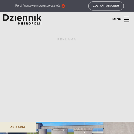
Portal finansowany przez społeczność
ZOSTAŃ PATRONEM
MENU
REKLAMA
ARTYKUŁY