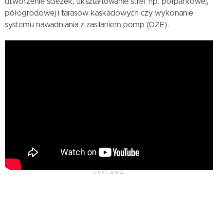
utworzenie ścieżek, ukształtowanie stref np. półparkowej,
półogrodowej i tarasów kaskadowych czy wykonanie
systemu nawadniania z zasilaniem pomp (OZE).
REKLAMA