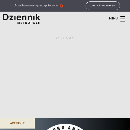
Portal finansowany przez społeczność
ZOSTAŃ PATRONEM
MENU
REKLAMA
ARTYKUŁY