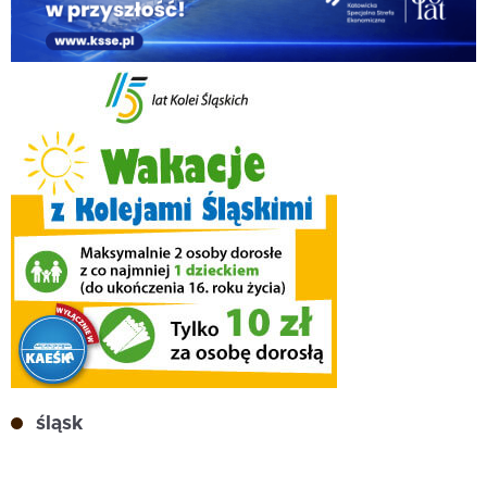
śląsk