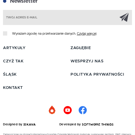
Newsletter
Z
Wyrażam zgodę na przetwarzanie danych.
Czytaj więcej
ARTYKUŁY
ZAGŁĘBIE
CZYŻ TAK
WESPRZYJ NAS
ŚLĄSK
POLITYKA PRYWATNOŚCI
KONTAKT
Designed by
Developed by
Zamieszczone na stronach internetowych portalu Dziennik Metropolii materiały sygnowane skrótem „PAP” stanowią