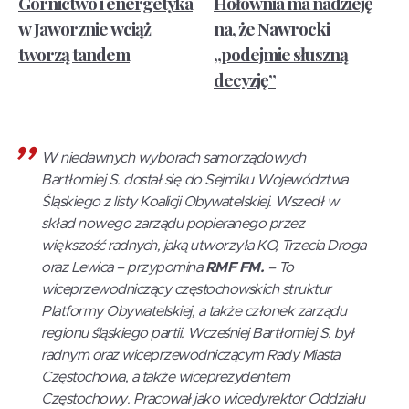
Górnictwo i energetyka
Hołownia ma nadzieję
w Jaworznie wciąż
na, że Nawrocki
tworzą tandem
„podejmie słuszną
decyzję”
W niedawnych wyborach samorządowych
Bartłomiej S. dostał się do Sejmiku Województwa
Śląskiego z listy Koalicji Obywatelskiej. Wszedł w
skład nowego zarządu popieranego przez
większość radnych, jaką utworzyła KO, Trzecia Droga
oraz Lewica – przypomina
RMF FM.
– To
wiceprzewodniczący częstochowskich struktur
Platformy Obywatelskiej, a także członek zarządu
regionu śląskiego partii. Wcześniej Bartłomiej S. był
radnym oraz wiceprzewodniczącym Rady Miasta
Częstochowa, a także wiceprezydentem
Częstochowy. Pracował jako wicedyrektor Oddziału