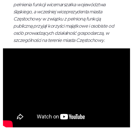
pełnienia funkcji wicemarszałka województwa
śląskiego, a wcześniej wiceprezydenta miasta
Częstochowy w związku z pełnioną funkcją
publiczną przyjął korzyści majątkowe i osobiste od
osób prowadzących działalność gospodarczą, w
szczególności na terenie miasta Częstochowy.