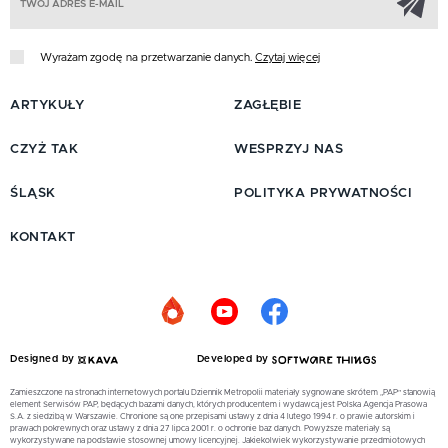
Wyrażam zgodę na przetwarzanie danych.
Czytaj więcej
ARTYKUŁY
ZAGŁĘBIE
CZYŻ TAK
WESPRZYJ NAS
ŚLĄSK
POLITYKA PRYWATNOŚCI
KONTAKT
Designed by
Developed by
Zamieszczone na stronach internetowych portalu Dziennik Metropolii materiały sygnowane skrótem „PAP” stanowią
element Serwisów PAP, będących bazami danych, których producentem i wydawcą jest Polska Agencja Prasowa
S.A. z siedzibą w Warszawie. Chronione są one przepisami ustawy z dnia 4 lutego 1994 r. o prawie autorskim i
prawach pokrewnych oraz ustawy z dnia 27 lipca 2001 r. o ochronie baz danych. Powyższe materiały są
wykorzystywane na podstawie stosownej umowy licencyjnej. Jakiekolwiek wykorzystywanie przedmiotowych