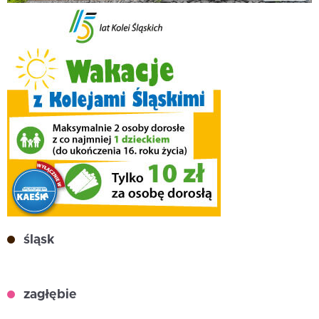
śląsk
zagłębie