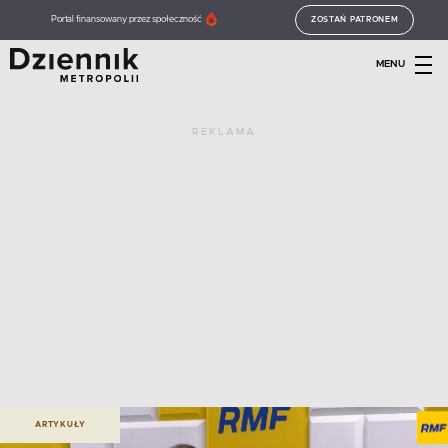
Portal finansowany przez społeczność
ZOSTAŃ PATRONEM
MENU
REKLAMA
ARTYKUŁY