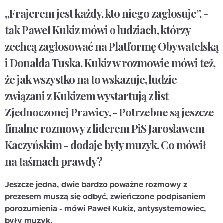
„Frajerem jest każdy, kto niego zagłosuje”. -
tak Paweł Kukiz mówi o ludziach, którzy
zechcą zagłosować na Platformę Obywatelską
i Donalda Tuska. Kukiz w rozmowie mówi też,
że jak wszystko na to wskazuje, ludzie
związani z Kukizem wystartują z list
Zjednoczonej Prawicy, - Potrzebne są jeszcze
finalne rozmowy z liderem PiS Jarosławem
Kaczyńskim - dodaje były muzyk. Co mówił
na taśmach prawdy?
Jeszcze jedna, dwie bardzo poważne rozmowy z
prezesem muszą się odbyć, zwieńczone podpisaniem
porozumienia - mówi Paweł Kukiz, antysystemowiec,
były muzyk.