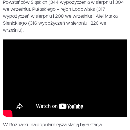
Powstańców Śląskich (344 wypożyczenia w sierpniu i 304
we wrześniu), Pułaskiego – rejon Lodowiska (317
wypożyczeń w sierpniu i 208 we wrześniu) i Alei Marka
Sienickiego (316 wypożyczeń w sierpniu i 226 we
wrześniu).
W Rozbarku najpopularniejszą stacją była stacja