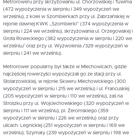
Metroroweru przy skrzyżowaniu ul. Chorzowskiej i Tuwima
(472 wypożyczenia w sierpniu i 349 wypożyczeń we
wrześniu), z kolei w Szombierkach przy ul. Zabrzańskiej w
rejonie dawnej KWK „Szombierki” (374 wypożyczenia w
sierpniu i 224 we wrześniu), skrzyżowania ul. Orzegowskej i
Grota Roweckiego (382 wypożyczenia w sierpniu i 220 we
wrześniu/ oraz przy ul. Wyzwolenia /329 wypożyczeń w
sierpniu i 241 we wrześniu).
Metrorower popularny był także w Miechowicach, gdzie
najczęściej rowerzyści wypożyczali go ze stacji przy ul.
Stolarzowickiej, w rejonie Skweru Miechowickiego (300
wypożyczeń w sierpniu i 215 we wrześniu) i ul. Francuskiej
(205 wypożyczeń w sierpniu i 110 we wrześniu), zaś na
Stroszku przy ul. Wojciechowskiego (320 wypożyczeń w
sierpniu i 111 we wrześniu), pl. Żeromskiego (359
wypożyczeń w sierpniu i 226 we wrześniu) oraz przy
ulicach: Legnickiej (251 wypożyczeń w sierpniu i 169 we
wrześniu), Szymały (239 wypożyczeń w sierpniu i 198 we