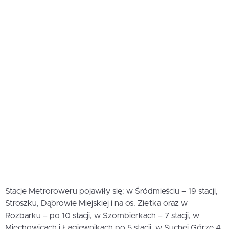
Stacje Metroroweru pojawiły się: w Śródmieściu – 19 stacji,
Stroszku, Dąbrowie Miejskiej i na os. Ziętka oraz w
Rozbarku – po 10 stacji, w Szombierkach – 7 stacji, w
Miechowicach i Łagiewnikach po 5 stacji, w Suchej Górze 4