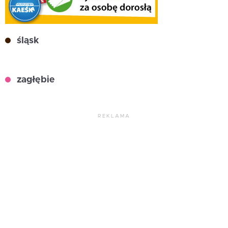
śląsk
zagłębie
REKLAMA