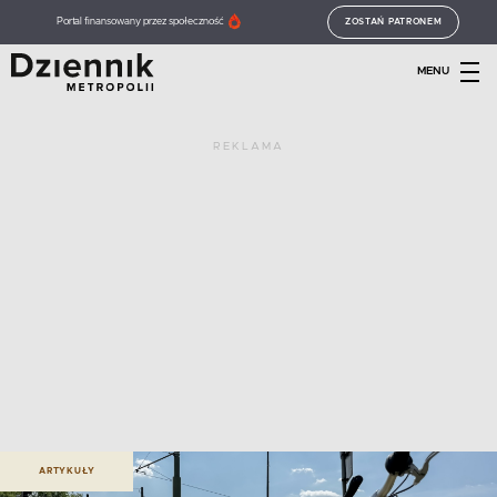
Portal finansowany przez społeczność
ZOSTAŃ PATRONEM
MENU
REKLAMA
ARTYKUŁY