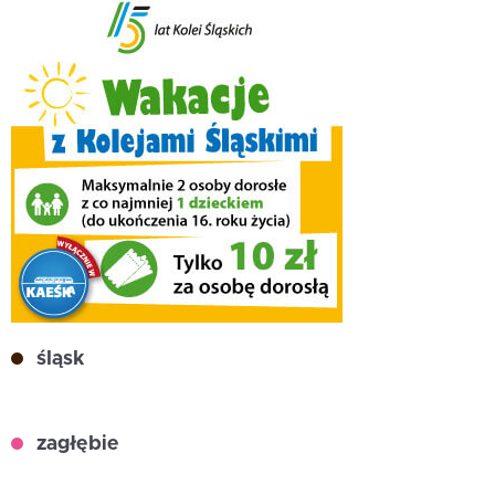
śląsk
zagłębie