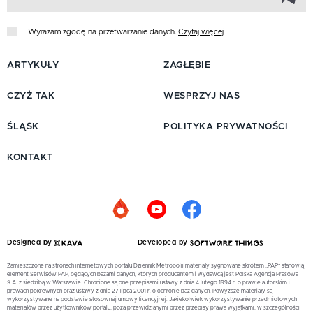
Wyrażam zgodę na przetwarzanie danych.
Czytaj więcej
ARTYKUŁY
ZAGŁĘBIE
CZYŻ TAK
WESPRZYJ NAS
ŚLĄSK
POLITYKA PRYWATNOŚCI
KONTAKT
Designed by
Developed by
Zamieszczone na stronach internetowych portalu Dziennik Metropolii materiały sygnowane skrótem „PAP” stanowią
element Serwisów PAP, będących bazami danych, których producentem i wydawcą jest Polska Agencja Prasowa
S.A. z siedzibą w Warszawie. Chronione są one przepisami ustawy z dnia 4 lutego 1994 r. o prawie autorskim i
prawach pokrewnych oraz ustawy z dnia 27 lipca 2001 r. o ochronie baz danych. Powyższe materiały są
wykorzystywane na podstawie stosownej umowy licencyjnej. Jakiekolwiek wykorzystywanie przedmiotowych
materiałów przez użytkowników portalu, poza przewidzianymi przez przepisy prawa wyjątkami, w szczególności