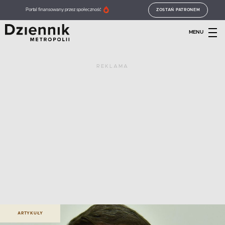
Portal finansowany przez społeczność
ZOSTAŃ PATRONEM
MENU
REKLAMA
ARTYKUŁY