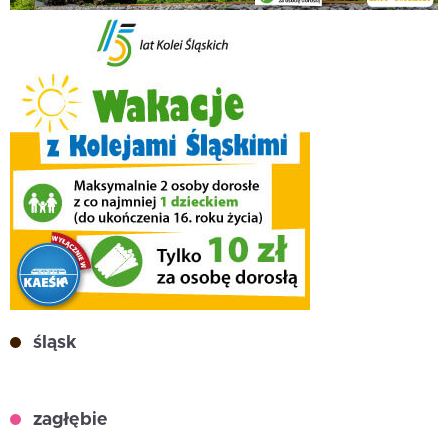
śląsk
zagłębie