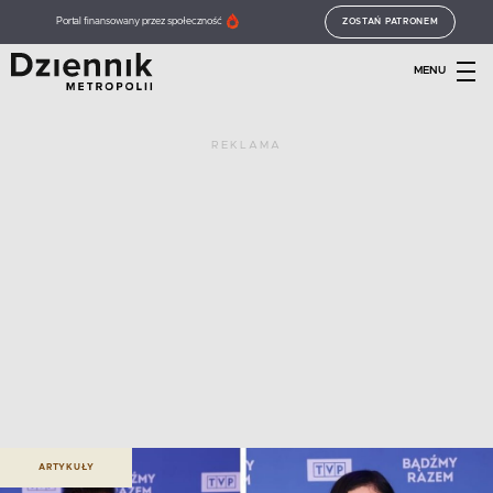
Portal finansowany przez społeczność
ZOSTAŃ PATRONEM
MENU
REKLAMA
ARTYKUŁY