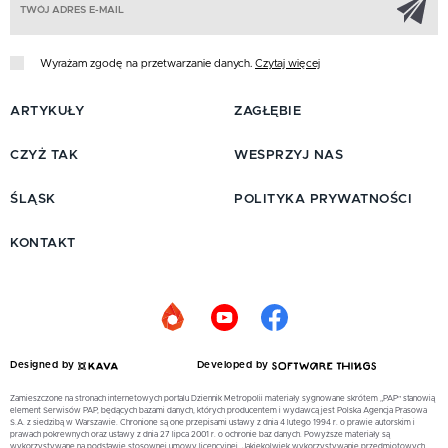
Wyrażam zgodę na przetwarzanie danych.
Czytaj więcej
ARTYKUŁY
ZAGŁĘBIE
CZYŻ TAK
WESPRZYJ NAS
ŚLĄSK
POLITYKA PRYWATNOŚCI
KONTAKT
Designed by
Developed by
Zamieszczone na stronach internetowych portalu Dziennik Metropolii materiały sygnowane skrótem „PAP” stanowią
element Serwisów PAP, będących bazami danych, których producentem i wydawcą jest Polska Agencja Prasowa
S.A. z siedzibą w Warszawie. Chronione są one przepisami ustawy z dnia 4 lutego 1994 r. o prawie autorskim i
prawach pokrewnych oraz ustawy z dnia 27 lipca 2001 r. o ochronie baz danych. Powyższe materiały są
wykorzystywane na podstawie stosownej umowy licencyjnej. Jakiekolwiek wykorzystywanie przedmiotowych