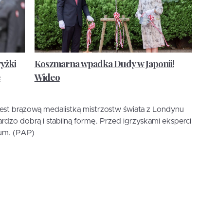
yżki
Koszmarna wpadka Dudy w Japonii!
e
Wideo
est brązową medalistką mistrzostw świata z Londynu
rdzo dobrą i stabilną formę. Przed igrzyskami eksperci
ium. (PAP)