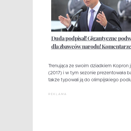
Duda podpisał! Gigantyczne podw
dla zbawców narodu! Komentarz
Trenująca ze swoim dziadkiem Kopron j
(2017) i w tym sezonie prezentowała ba
także typowali ją do olimpijskiego pod
REKLAMA