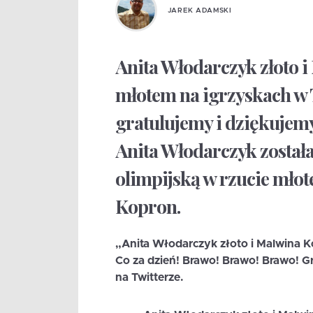
JAREK ADAMSKI
Anita Włodarczyk złoto 
młotem na igrzyskach w T
gratulujemy i dziękujemy
Anita Włodarczyk został
olimpijską w rzucie mło
Kopron.
„Anita Włodarczyk złoto i Malwina K
Co za dzień! Brawo! Brawo! Brawo! G
na Twitterze.