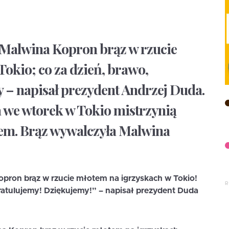
i Malwina Kopron brąz w rzucie
okio; co za dzień, brawo,
 – napisał prezydent Andrzej Duda.
a we wtorek w Tokio mistrzynią
tem. Brąz wywalczyła Malwina
opron brąz w rzucie młotem na igrzyskach w Tokio!
ratulujemy! Dziękujemy!” – napisał prezydent Duda