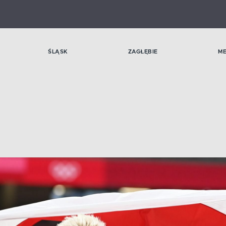
ŚLĄSK
ZAGŁĘBIE
M