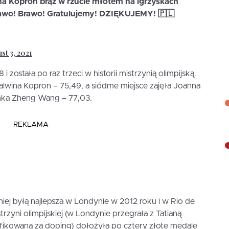
na Kopron brąz w rzucie młotem na igrzyskach
rawo! Brawo! Gratulujemy! DZIĘKUJEMY! 🇵🇱
st 3, 2021
została po raz trzeci w historii mistrzynią olimpijską.
wina Kopron – 75,49, a siódme miejsce zajęła Joanna
nka Zheng Wang – 77,03.
REKLAMA
iej byłą najlepsza w Londynie w 2012 roku i w Rio de
zyni olimpijskiej (w Londynie przegrała z Tatianą
ifikowana za doping) dołożyła po cztery złote medale