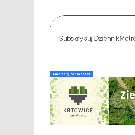
Subskrybuj DziennikMetrop
Udostępnij na Facebook