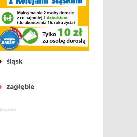
śląsk
zagłębie
REKLAMA