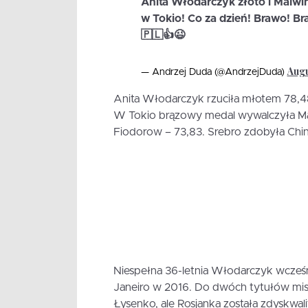
Anita Włodarczyk złoto i Malwi
w Tokio! Co za dzień! Brawo! B
🇵🇱👍😉
Augu
— Andrzej Duda (@AndrzejDuda)
Anita Włodarczyk rzuciła młotem 78,48 i 
W Tokio brązowy medal wywalczyła Mal
Fiodorow – 73,83. Srebro zdobyła Chi
Niespełna 36-letnia Włodarczyk wcześn
Janeiro w 2016. Do dwóch tytułów mistr
Łysenko, ale Rosjanka została zdyskwal