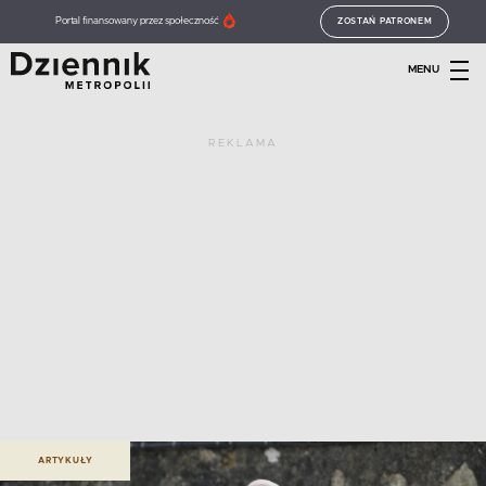
Portal finansowany przez społeczność
ZOSTAŃ PATRONEM
MENU
REKLAMA
ARTYKUŁY