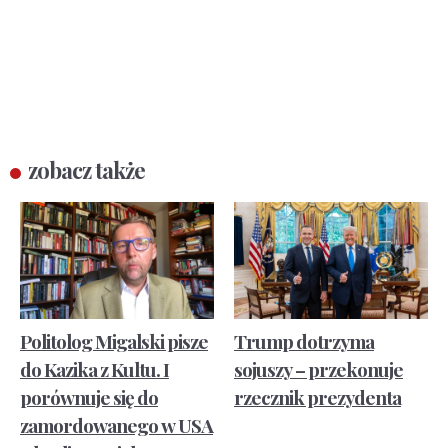
zobacz także
Politolog Migalski pisze
Trump dotrzyma
do Kazika z Kultu. I
sojuszy – przekonuje
porównuje się do
rzecznik prezydenta
zamordowanego w USA