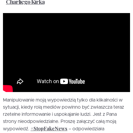
Charliego Kirka
Manipulowanie moją wypowiedzią tylko dla klikalności w
sytuacji, kiedy rolą mediów powinno być zwłaszcza teraz
rzetelne informowanie i uspokajanie ludzi. Jest z Pana
strony nieodpowiedzialne. Proszę załączyć całą moją
#StopFakeNews
wypowiedź.
– odpowiedziała