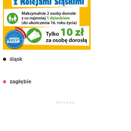
śląsk
zagłębie
REKLAMA