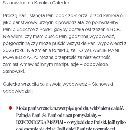
Stanowskiemu Karolina Gałecka.
Proszę Pani, stanęła Pani obok żołnierza, przed kamerami i
jako państwowy urzędnik powiedziała, że pomyślałaby
Pani o ucieczce z Polski, gdyby dostała ostrzeżenie RCB.
Nie wiem, czy mam puścić Pani godzinną wypowiedź,
półgodzinną czy może puścić wszystkie Pani wypowiedzi z
2025 roku. Nie zmienia to faktu, że TO WŁAŚNIE PANI
POWIEDZIAŁA. Można przeprosić za niezręczność,
zamiast wmawiać innym manipulację – odpowiada
Stanowski.
Gałecka wrzuciła cała swoją wypowiedź – Stanowski
odpowiedział:
Może pani wrzucić nawet pięć godzin, widziałem całość.
Palnęła Pani, że Pani od razu pomyślałaby –
RZECZNICZKA MSWiA! – o wyjeździe z Polski, jeśli tylko
coś zacznie się dziać. Jeśli dalej Pani nie rozumie tej