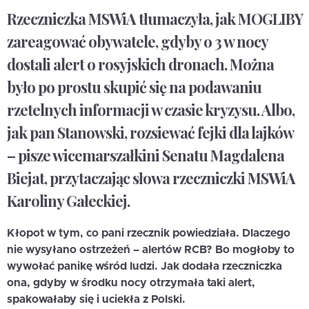
Rzeczniczka MSWiA tłumaczyła, jak MOGLIBY
zareagować obywatele, gdyby o 3 w nocy
dostali alert o rosyjskich dronach. Można
było po prostu skupić się na podawaniu
rzetelnych informacji w czasie kryzysu. Albo,
jak pan Stanowski, rozsiewać fejki dla lajków
– pisze wicemarszałkini Senatu Magdalena
Biejat, przytaczając słowa rzeczniczki MSWiA
Karoliny Gałeckiej.
Kłopot w tym, co pani rzecznik powiedziała. Dlaczego
nie wysyłano ostrzeżeń – alertów RCB? Bo mogłoby to
wywołać panikę wśród ludzi. Jak dodała rzeczniczka
ona, gdyby w środku nocy otrzymała taki alert,
spakowałaby się i uciekła z Polski.