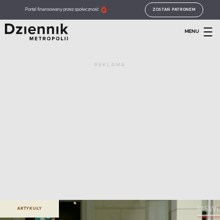
Portal finansowany przez społeczność
ZOSTAŃ PATRONEM
MENU
REKLAMA
ARTYKUŁY