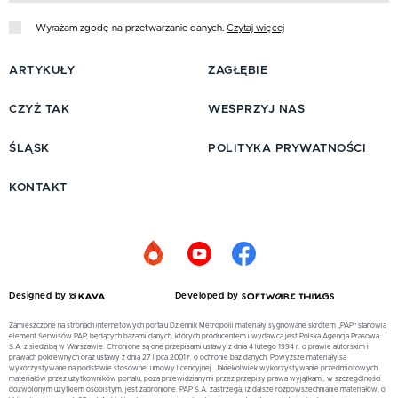
Wyrażam zgodę na przetwarzanie danych.
Czytaj więcej
ARTYKUŁY
ZAGŁĘBIE
CZYŻ TAK
WESPRZYJ NAS
ŚLĄSK
POLITYKA PRYWATNOŚCI
KONTAKT
Designed by
Developed by
Zamieszczone na stronach internetowych portalu Dziennik Metropolii materiały sygnowane skrótem „PAP” stanowią
element Serwisów PAP, będących bazami danych, których producentem i wydawcą jest Polska Agencja Prasowa
S.A. z siedzibą w Warszawie. Chronione są one przepisami ustawy z dnia 4 lutego 1994 r. o prawie autorskim i
prawach pokrewnych oraz ustawy z dnia 27 lipca 2001 r. o ochronie baz danych. Powyższe materiały są
wykorzystywane na podstawie stosownej umowy licencyjnej. Jakiekolwiek wykorzystywanie przedmiotowych
materiałów przez użytkowników portalu, poza przewidzianymi przez przepisy prawa wyjątkami, w szczególności
dozwolonym użytkiem osobistym, jest zabronione. PAP S.A. zastrzega, iż dalsze rozpowszechnianie materiałów, o