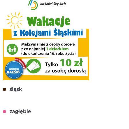
śląsk
zagłębie