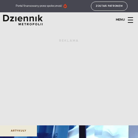
Portal finansowany przez społeczność
ZOSTAŃ PATRONEM
MENU
REKLAMA
ARTYKUŁY