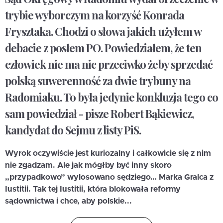
trybie wyborczym na korzyść Konrada
Frysztaka. Chodzi o słowa jakich użyłem w
debacie z posłem PO. Powiedziałem, że ten
człowiek nie ma nic przeciwko żeby sprzedać
polską suwerenność za dwie trybuny na
Radomiaku. To była jedynie konkluzja tego co
sam powiedział - pisze Robert Bąkiewicz,
kandydat do Sejmu z listy PiS.
Wyrok oczywiście jest kuriozalny i całkowicie się z nim
nie zgadzam. Ale jak mógłby być inny skoro
„przypadkowo” wylosowano sędziego… Marka Gralca z
Iustitii. Tak tej Iustitii, która blokowała reformy
sądownictwa i chce, aby polskie...