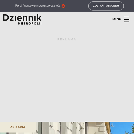
Portal finansowany przez społeczność
ZOSTAŃ PATRONEM
MENU
REKLAMA
ARTYKUŁY