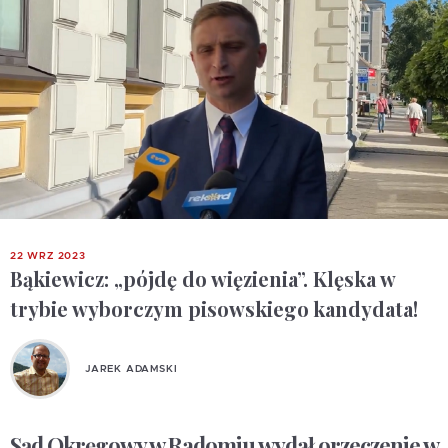
22 WRZ 2023
Bąkiewicz: „pójdę do więzienia”. Klęska w
trybie wyborczym pisowskiego kandydata!
JAREK ADAMSKI
Sąd Okręgowy w Radomiu wydał orzeczenie w