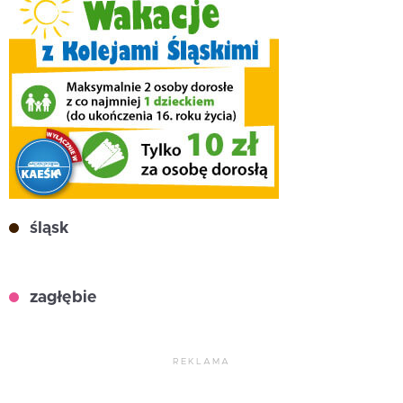
śląsk
zagłębie
REKLAMA