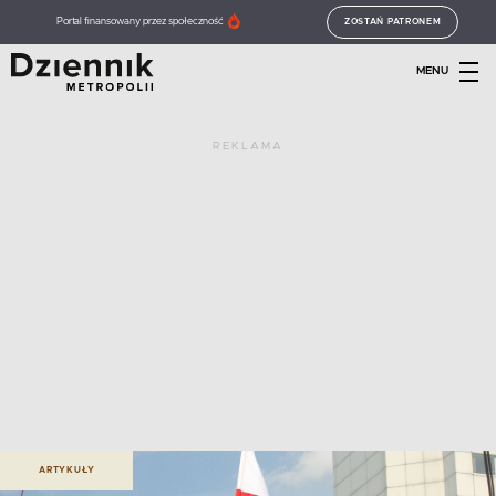
Portal finansowany przez społeczność
ZOSTAŃ PATRONEM
MENU
REKLAMA
ARTYKUŁY