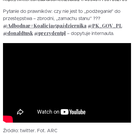
Pytanie do prawników: czy nie jest to „podżeganie” do
przestępstwa – zbrodni, „zamachu stanu” ???
@Adbodnar
#Koalicja15października
@PK_GOV_PL
@donaldtusk
@prezydentpl
– dopytuje internauta.
Źródło: twitter. Fot. ARC