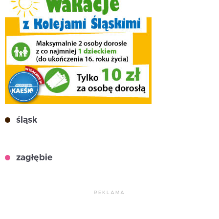
śląsk
zagłębie
REKLAMA