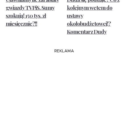
gwiazdy TVPiS. Sumy
kolejnym wetem do
szokują! 150 tys. zł
ustawy
miesięcznie?!!
okołobudżetowej!?
Komentarz Dudy
REKLAMA