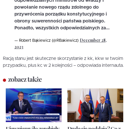
odpowiedzialnych ministrów od władzy i
powołanie nowego rządu zdolnego do
przywrócenia porządku konstytucyjnego i
obrony suwerenności państwa polskiego.
Ponadto, wszystkich odpowiedzialnych za…
December 28,
— Robert Bąkiewicz (@RBakiewicz)
2023
Racją stanu jest skuteczne skorzystanie z kk, kkw w twoim
przypadku, plus kc w 2 kolejności – odpowiada internauta.
zobacz także
Ujawniamy ile zarabiały
Duda się poddaje? Co z