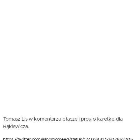
Tomasz Lis w komentarzu płacze i prosi o karetkę dla
Bąkiewicza.
https://twitter.com/aandroomeed/status/1740348177507852705