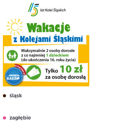
śląsk
zagłębie