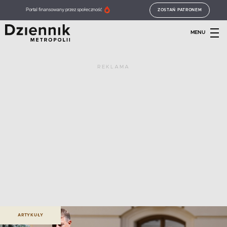
Portal finansowany przez społeczność
ZOSTAŃ PATRONEM
MENU
REKLAMA
ARTYKUŁY