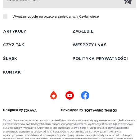
Wyrażam zgodę na przetwarzanie danych.
Czytaj więcej
ARTYKUŁY
ZAGŁĘBIE
CZYŻ TAK
WESPRZYJ NAS
ŚLĄSK
POLITYKA PRYWATNOŚCI
KONTAKT
Designed by
Developed by
Zamieszczone na stronach internetowych portalu Dziennik Metropolii materiały sygnowane skrótem „PAP” stanowią
element Serwisów PAP, będących bazami danych, których producentem i wydawcą jest Polska Agencja Prasowa
S.A. z siedzibą w Warszawie. Chronione są one przepisami ustawy z dnia 4 lutego 1994 r. o prawie autorskim i
prawach pokrewnych oraz ustawy z dnia 27 lipca 2001 r. o ochronie baz danych. Powyższe materiały są
wykorzystywane na podstawie stosownej umowy licencyjnej. Jakiekolwiek wykorzystywanie przedmiotowych