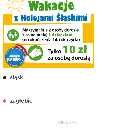
śląsk
zagłębie
REKLAMA