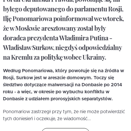
byłego deputowanego do parlamentu Rosji,
Ilję Ponomariowa poinformował we wtorek,
że w Moskwie aresztowany został były
doradca prezydenta Władimira Putina -
Władisław Surkow, niegdyś odpowiedzialny
na Kremlu za politykę wobec Ukrainy.
Według Ponomariowa, który powołuje się na źródła w
Rosji, Surkow jest w areszcie domowym. Toczy się
śledztwo dotyczące malwersacji na Donbasie po 2014
roku - a więc, w okresie po wybuchu konfliktu w
Donbasie z udziałem prorosyjskich separatystów.
Ponomariow zastrzegł przy tym, że nie może potwierdzić
tych doniesień i oczekuje, że wiadomość...