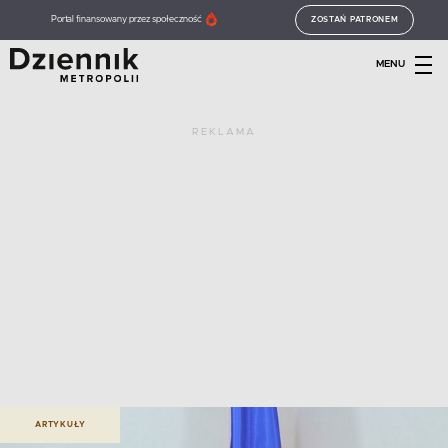
Portal finansowany przez społeczność
ZOSTAŃ PATRONEM
MENU
REKLAMA
ARTYKUŁY